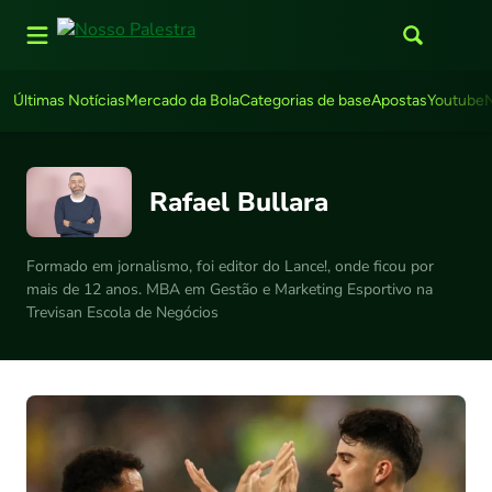
Últimas Notícias
Mercado da Bola
Categorias de base
Apostas
Youtube
Rafael Bullara
Formado em jornalismo, foi editor do Lance!, onde ficou por
mais de 12 anos. MBA em Gestão e Marketing Esportivo na
Trevisan Escola de Negócios