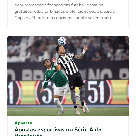
com promoções focadas em futebol, desafios
gratuitos, odds turbinadas e ofertas especiais para a
Copa do Mundo, mas quais realmente valem o seu
tempo?
Apostas
Apostas esportivas na Série A do