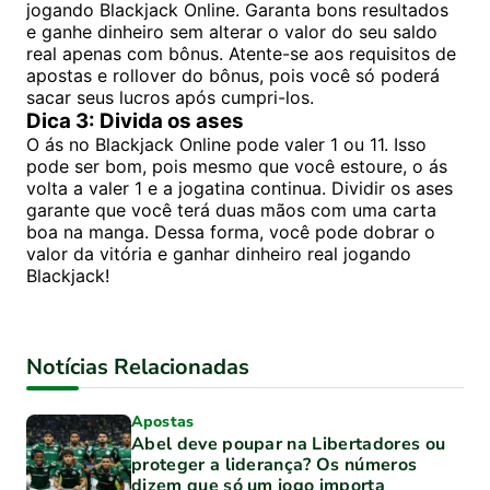
jogando Blackjack Online. Garanta bons resultados
e ganhe dinheiro sem alterar o valor do seu saldo
real apenas com bônus. Atente-se aos requisitos de
apostas e rollover do bônus, pois você só poderá
sacar seus lucros após cumpri-los.
Dica 3: Divida os ases
O ás no Blackjack Online pode valer 1 ou 11. Isso
pode ser bom, pois mesmo que você estoure, o ás
volta a valer 1 e a jogatina continua. Dividir os ases
garante que você terá duas mãos com uma carta
boa na manga. Dessa forma, você pode dobrar o
valor da vitória e ganhar dinheiro real jogando
Blackjack!
Notícias Relacionadas
Apostas
Abel deve poupar na Libertadores ou
proteger a liderança? Os números
dizem que só um jogo importa