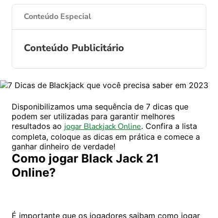
Conteúdo Especial
Conteúdo Publicitário
Disponibilizamos uma sequência de 7 dicas que
podem ser utilizadas para garantir melhores
resultados ao
jogar Blackjack Online
. Confira a lista
completa, coloque as dicas em prática e comece a
ganhar dinheiro de verdade!
Como jogar Black Jack 21
Online?
É importante que os jogadores saibam como jogar