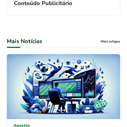
Conteúdo Publicitário
Mais Notícias
Mais artigos
Apostas