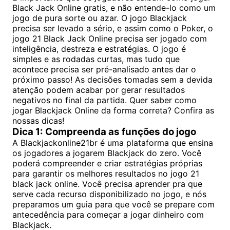
Black Jack Online gratis, e não entende-lo como um
jogo de pura sorte ou azar. O jogo Blackjack
precisa ser levado a sério, e assim como o Poker, o
jogo 21 Black Jack Online precisa ser jogado com
inteligência, destreza e estratégias. O jogo é
simples e as rodadas curtas, mas tudo que
acontece precisa ser pré-analisado antes dar o
próximo passo! As decisões tomadas sem a devida
atenção podem acabar por gerar resultados
negativos no final da partida. Quer saber como
jogar Blackjack Online da forma correta? Confira as
nossas dicas!
Dica 1: Compreenda as funções do jogo
A Blackjackonline21br é uma plataforma que ensina
os jogadores a jogarem Blackjack do zero. Você
poderá compreender e criar estratégias próprias
para garantir os melhores resultados no jogo 21
black jack online. Você precisa aprender pra que
serve cada recurso disponibilizado no jogo, e nós
preparamos um guia para que você se prepare com
antecedência para começar a jogar dinheiro com
Blackjack.