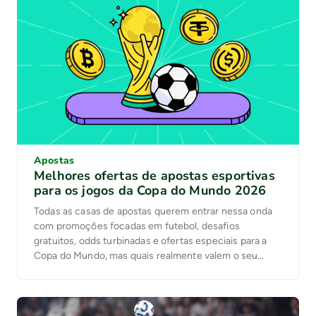
Apostas
Melhores ofertas de apostas esportivas
para os jogos da Copa do Mundo 2026
Todas as casas de apostas querem entrar nessa onda
com promoções focadas em futebol, desafios
gratuitos, odds turbinadas e ofertas especiais para a
Copa do Mundo, mas quais realmente valem o seu
tempo?