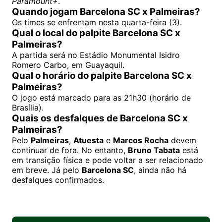
Paramount+
.
Quando jogam Barcelona SC x Palmeiras?
Os times se enfrentam nesta quarta-feira (3).
Qual o local do palpite Barcelona SC x
Palmeiras?
A partida será no Estádio Monumental Isidro
Romero Carbo, em Guayaquil.
Qual o horário do palpite Barcelona SC x
Palmeiras?
O jogo está marcado para as 21h30 (horário de
Brasília).
Quais os desfalques de Barcelona SC x
Palmeiras?
Pelo
Palmeiras
,
Atuesta
e
Marcos Rocha
devem
continuar de fora. No entanto,
Bruno Tabata
está
em transição física e pode voltar a ser relacionado
em breve. Já pelo
Barcelona SC
, ainda não há
desfalques confirmados.