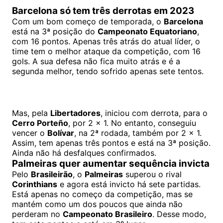
Barcelona só tem três derrotas em 2023
Com um bom começo de temporada, o
Barcelona
está na 3ª posição do
Campeonato Equatoriano
,
com 16 pontos. Apenas três atrás do atual líder, o
time tem o melhor ataque da competição, com 16
gols. A sua defesa não fica muito atrás e é a
segunda melhor, tendo sofrido apenas sete tentos.
Mas, pela
Libertadores
, iniciou com derrota, para o
Cerro Porteño
, por 2 x 1. No entanto, conseguiu
vencer o
Bolívar
, na 2ª rodada, também por 2 x 1.
Assim, tem apenas três pontos e está na 3ª posição.
Ainda não há desfalques confirmados.
Palmeiras quer aumentar sequência invicta
Pelo
Brasileirão
, o
Palmeiras
superou o rival
Corinthians
e agora está invicto há sete partidas.
Está apenas no começo da competição, mas se
mantém como um dos poucos que ainda não
perderam no
Campeonato Brasileiro
. Desse modo,