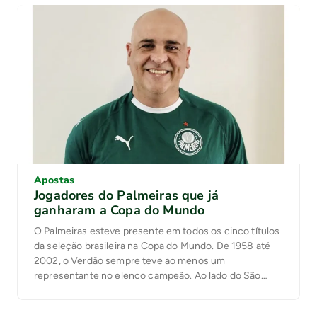
Apostas
Jogadores do Palmeiras que já
ganharam a Copa do Mundo
O Palmeiras esteve presente em todos os cinco títulos
da seleção brasileira na Copa do Mundo. De 1958 até
2002, o Verdão sempre teve ao menos um
representante no elenco campeão. Ao lado do São
Paulo, o clube faz parte de um grupo muito pequeno no
futebol nacional com esse histórico. Abaixo, um