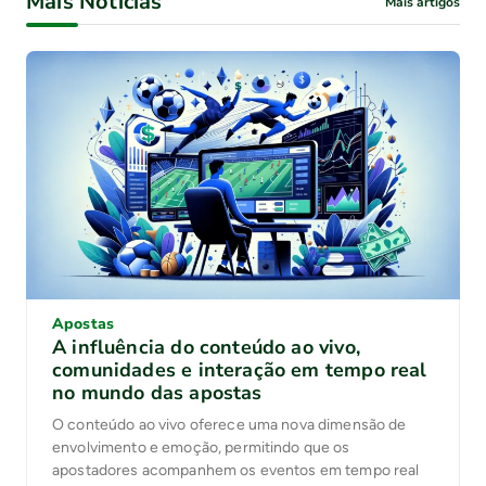
Mais Notícias
Mais artigos
Apostas
A influência do conteúdo ao vivo,
comunidades e interação em tempo real
no mundo das apostas
O conteúdo ao vivo oferece uma nova dimensão de
envolvimento e emoção, permitindo que os
apostadores acompanhem os eventos em tempo real