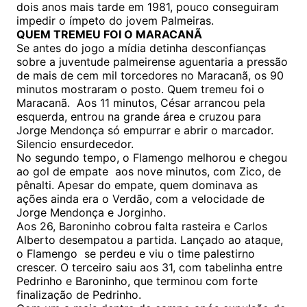
dois anos mais tarde em 1981, pouco conseguiram
impedir o ímpeto do jovem Palmeiras.
QUEM TREMEU FOI O MARACANÃ
Se antes do jogo a mídia detinha desconfianças
sobre a juventude palmeirense aguentaria a pressão
de mais de cem mil torcedores no Maracanã, os 90
minutos mostraram o posto. Quem tremeu foi o
Maracanã. Aos 11 minutos, César arrancou pela
esquerda, entrou na grande área e cruzou para
Jorge Mendonça só empurrar e abrir o marcador.
Silencio ensurdecedor.
No segundo tempo, o Flamengo melhorou e chegou
ao gol de empate aos nove minutos, com Zico, de
pênalti. Apesar do empate, quem dominava as
ações ainda era o Verdão, com a velocidade de
Jorge Mendonça e Jorginho.
Aos 26, Baroninho cobrou falta rasteira e Carlos
Alberto desempatou a partida. Lançado ao ataque,
o Flamengo se perdeu e viu o time palestirno
crescer. O terceiro saiu aos 31, com tabelinha entre
Pedrinho e Baroninho, que terminou com forte
finalização de Pedrinho.