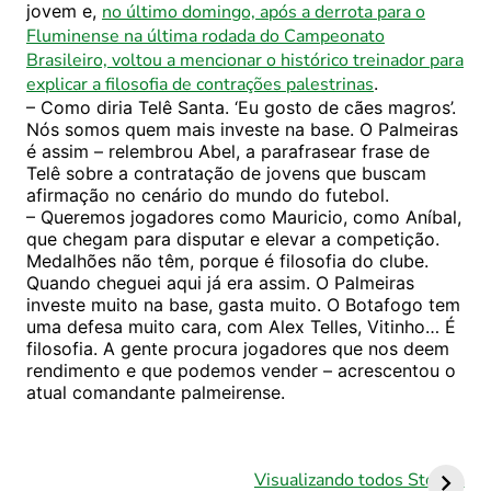
jovem e,
no último domingo, após a derrota para o
Fluminense na última rodada do Campeonato
Brasileiro, voltou a mencionar o histórico treinador para
explicar a filosofia de contrações palestrinas
.
– Como diria Telê Santa. ‘Eu gosto de cães magros’.
Nós somos quem mais investe na base. O Palmeiras
é assim – relembrou Abel, a parafrasear frase de
Telê sobre a contratação de jovens que buscam
afirmação no cenário do mundo do futebol.
– Queremos jogadores como Mauricio, como Aníbal,
que chegam para disputar e elevar a competição.
Medalhões não têm, porque é filosofia do clube.
Quando cheguei aqui já era assim. O Palmeiras
investe muito na base, gasta muito. O Botafogo tem
uma defesa muito cara, com Alex Telles, Vitinho… É
filosofia. A gente procura jogadores que nos deem
rendimento e que podemos vender – acrescentou o
atual comandante palmeirense.
Palmeiras hoje:
Palmeiras hoje:
Leila confirma
Verdão vive
Visualizando todos Stories