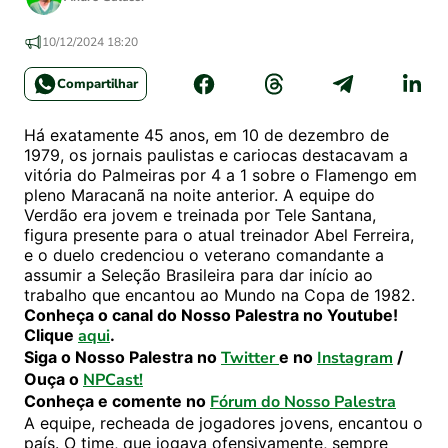
10/12/2024 18:20
Compartilhar
Há exatamente 45 anos, em 10 de dezembro de
1979, os jornais paulistas e cariocas destacavam a
vitória do Palmeiras por 4 a 1 sobre o Flamengo em
pleno Maracanã na noite anterior. A equipe do
Verdão era jovem e treinada por Tele Santana,
figura presente para o atual treinador Abel Ferreira,
e o duelo credenciou o veterano comandante a
assumir a Seleção Brasileira para dar início ao
trabalho que encantou ao Mundo na Copa de 1982.
Conheça o canal do Nosso Palestra no Youtube!
Clique
aqui
.
Siga o Nosso Palestra no
Twitter
e no
Instagram
/
Ouça o
NPCast!
Conheça e comente no
Fórum do Nosso Palestra
A equipe, recheada de jogadores jovens, encantou o
país. O time, que jogava ofensivamente, sempre