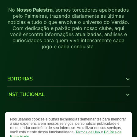
No
Nosso Palestra
, somos torcedores apaixonados
pelo Palmeiras, trazendo diariamente as últimas
notícias e tudo o que envolve o universo do Verdão.
Com dedicação e paixão pelo nosso clube, aqui
você encontra informações atualizadas, análises e
curiosidades para quem vive intensamente cada
jogo e cada conquista.
EDITORIAS
Últimas Notícias
INSTITUCIONAL
Brasileirão
Copa do Brasil
Canal Youtube
Libertadores
Quem Somos
Nós usamos cookies e outras tecnologias semelhantes para melhorar
Termos de Uso
Política de Privacidade
Mapa do Site
Supercopa do Brasil
Comercial
a sua experiência em nossos serviços, personalizar publicidade e
Paulistão
recomendar conteúdo de seu interesse. Ao utilizar nossos serviços,
Fale Conosco
Nosso Palestra © 2026 Todos os direitos reservados.
Termos de Uso
Política de
você está ciente dessa funcionalidade.
e
NPlay
Privacidade