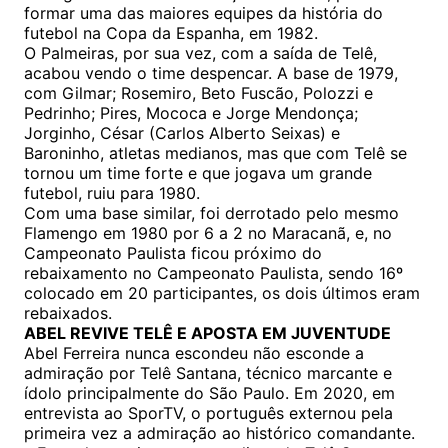
formar uma das maiores equipes da história do
futebol na Copa da Espanha, em 1982.
O Palmeiras, por sua vez, com a saída de Telê,
acabou vendo o time despencar. A base de 1979,
com Gilmar; Rosemiro, Beto Fuscão, Polozzi e
Pedrinho; Pires, Mococa e Jorge Mendonça;
Jorginho, César (Carlos Alberto Seixas) e
Baroninho, atletas medianos, mas que com Telê se
tornou um time forte e que jogava um grande
futebol, ruiu para 1980.
Com uma base similar, foi derrotado pelo mesmo
Flamengo em 1980 por 6 a 2 no Maracanã, e, no
Campeonato Paulista ficou próximo do
rebaixamento no Campeonato Paulista, sendo 16º
colocado em 20 participantes, os dois últimos eram
rebaixados.
ABEL REVIVE TELÊ E APOSTA EM JUVENTUDE
Abel Ferreira nunca escondeu não esconde a
admiração por Telê Santana, técnico marcante e
ídolo principalmente do São Paulo. Em 2020, em
entrevista ao SporTV, o português externou pela
primeira vez a admiração ao histórico comandante.