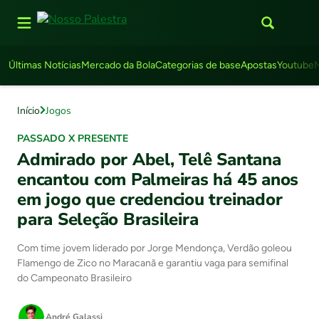
Últimas Notícias
Mercado da Bola
Categorias de base
Apostas
Youtube
Início
Jogos
PASSADO X PRESENTE
Admirado por Abel, Telê Santana
encantou com Palmeiras há 45 anos
em jogo que credenciou treinador
para Seleção Brasileira
Com time jovem liderado por Jorge Mendonça, Verdão goleou
Flamengo de Zico no Maracanã e garantiu vaga para semifinal
do Campeonato Brasileiro
André Galassi