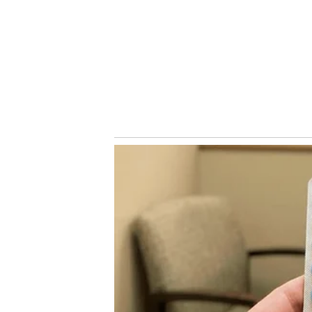
Com mais uma assistência para gol em 2020, a terceira
que pode ser uma boa alternativa como lateral-direito
Marcos Rocha está voltando de lesão.
O próximo compromisso do Palmeiras é no domingo (25), 
válido pela décima oitava rodada do Brasileirão 2020.
LEIA MAIS
Palmeiras e Cruzeiro chegam a acordo e Jean volta ao Verd
Quique Setién vira opção do Palmeiras após ‘indicação’ de
Os detalhes que separaram Ramírez do Palmeiras