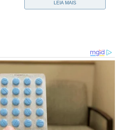
LEIA MAIS
 para Gustavo Gómez em um escanteio, o atleta prova
 em um momento em que Mayke não vive boa fase e
às 16h, diante do Atlético-GO, em Goiânia, em jogo
ão para iniciar tratamento
 Ramírez