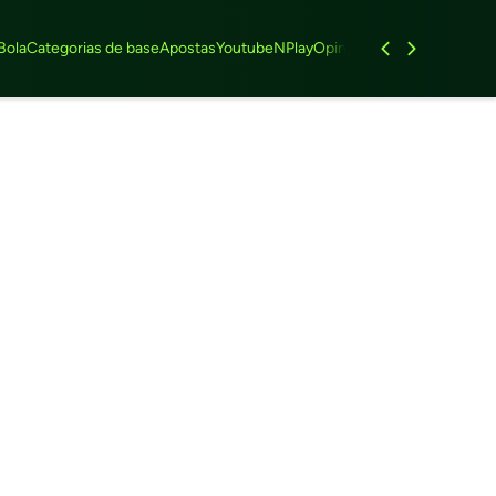
Bola
Categorias de base
Apostas
Youtube
NPlay
Opinião
Feminino
Entrevist