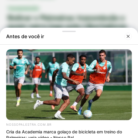
TRANSMISSÃO
Bolívar x Palmeiras: transmissão e
quem narra jogo pela Libertadores
2025
O duelo pela competição continental terá transmissão no
streaming
Redação Nosso Palestra
24/04/2025 13:37
Compartilhar
Bolívar
,
da Bolívia, e
Palmeiras
se enfrentam nesta
quinta-feira (24) às 19h (de Brasília) no Estadio
Hernando Siles, em La Paz, pela terceira rodada do
Grupo G da Conmebol
Libertadores 2025
.