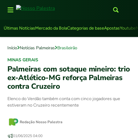
Últimas Notícias
Mercado da Bola
Categorias de base
Apostas
Youtube
Início
Notícias Palmeiras
Brasileirão
MINAS GERAIS
Palmeiras com sotaque mineiro: trio
ex-Atlético-MG reforça Palmeiras
contra Cruzeiro
Elenco do Verdão também conta com cinco jogadores que
estiveram no Cruzeiro recentemente
Redação Nosso Palestra
01/06/2025 04:00