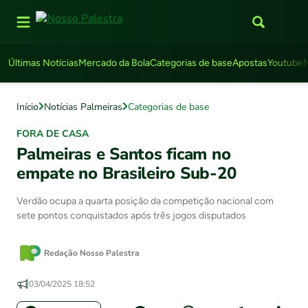
Últimas Notícias
Mercado da Bola
Categorias de base
Apostas
Youtube
Início
Notícias Palmeiras
Categorias de base
FORA DE CASA
Palmeiras e Santos ficam no
empate no Brasileiro Sub-20
Verdão ocupa a quarta posição da competição nacional com
sete pontos conquistados após três jogos disputados
Redação Nosso Palestra
03/04/2025 18:52