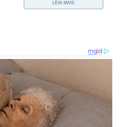
LEIA MAIS
 sobre o Vitória saiu aos 12′ da segunda etapa e foi
amento de Victor Hugo e precisou apenas empurrar para
contrar Pedro Acacio livre que amplia.
BjUET30o7a
o (10), às 14h (horário de Brasília), contra o
s.