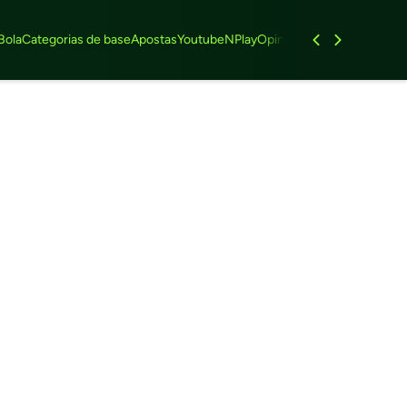
Bola
Categorias de base
Apostas
Youtube
NPlay
Opinião
Feminino
Entrevist