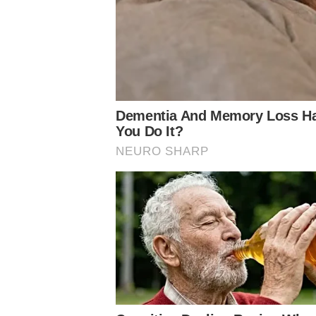
LEIA MAIS:
Após vitória, Willian Bigode diz que não falta vontade para 
Luxemburgo valoriza ofensividade do Palmeiras contra o Cea
Fernando Prass admite emoção em voltar ao Allianz Parque: ‘
Luxemburgo volta ao 4-3-3 e vê Palmeiras finalizar 50 veze
Conheça o canal do Nosso Palestra no Youtube
Siga o Nosso Palestra nas redes sociais