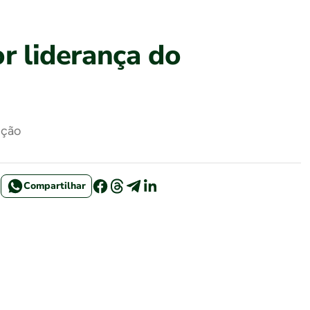
or liderança do
ição
Compartilhar