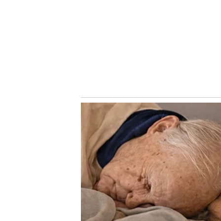
Notícias Relacionadas
O tento que garantiu os três pontos pro Palmeiras sub-20
marcado por Pedro Acácio, que recebeu um grande cruz
o fundo das redes.
GOOOOOOL DO PALMEIRAS!
Palmeiras fulminante!
Adriano lança Victor Hugo, que cruza duas vezes para en
Palmeiras 2 x 0 Vitoria
@BasePalmeiras
pic.twitter.com/
— Vitor Talmelli (@vitortalmelli)
October 4, 2020
As Crias da Academia jogarão novamente no próximo sábad
Internacional, buscando se manter nas primeiras posiçõe