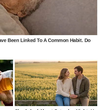
engrenar
rá: ‘Pegaram confiança’
Vivi de tudo aqui dentro’
s em dois jogos