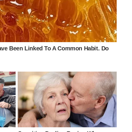
principal e disse que Abel pode contar com ele na
ntos do técnico português.
 é especial. Acredito que a gente vem num momento
parado e, se o professor precisar de mim, vou estar
contra o São Paulo, no Morumbi, às 20h30 (de Brasília),
vido a participação do Verdão no Mundial de Clubes.