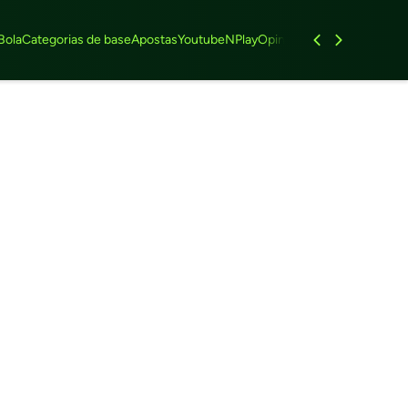
Bola
Categorias de base
Apostas
Youtube
NPlay
Opinião
Feminino
Entrevist