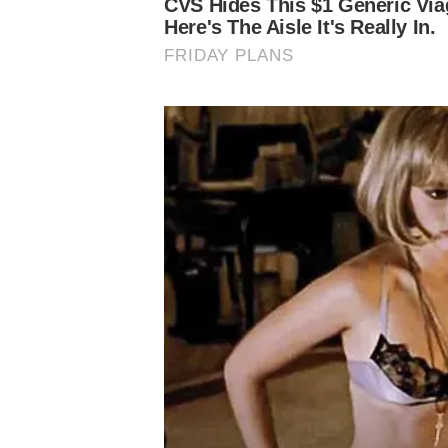
LEIA MAIS:
Leila Pereira se torna primeira presidente mulher campeã in
Zé Rafael e Weverton exaltam título inédito pelo Palmeiras
EXCLUSIVO: Marcelo Lomba destaca início no Palmeiras e t
Conheça o canal do Nosso Palestra no Youtube
Siga o Nosso Palestra nas redes sociais