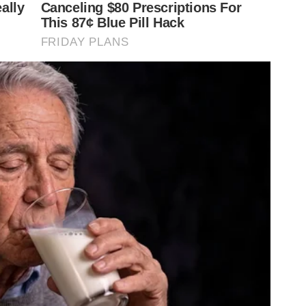
rival.
 se tratar de um clássico, e pela equipe qualificada do
ais um grande resultado na quarta-feira, para seguirmos
ve pontos, e se isolou ainda mais na liderança do grupo
ua vez, é o lanterna da chave, com três derrotas em três
gar, com quatro pontos cada.
idas, com 17 vitórias, um empate e uma derrota,
mpeonato do Brasileirão, o Palmeiras terá apenas o
023, as Crias da Academia conquistaram o bicampeonato
a-MG por 2 a 1 na final, disputada no Canindé.
as hoje:
Palmeiras hoje:
Palmeiras hoje: