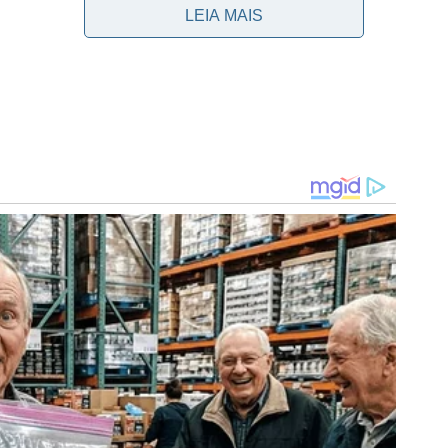
LEIA MAIS
 oportunidade foi diante do Floresta-CE, nas quartas de
d fez seis gols pela equipe Sub-17 do Palmeiras,
idade contra o Santos, uma diante do São Paulo e duas
leiro Sub-17.
artas de final do Brasileiro Sub-17