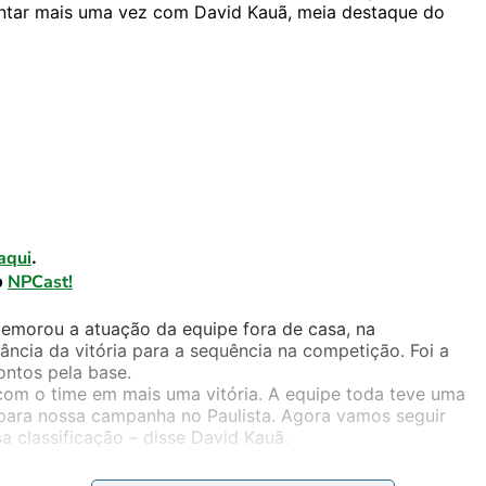
ntar mais uma vez com David Kauã, meia destaque do
aqui
.
o
NPCast!
emorou a atuação da equipe fora de casa, na
ncia da vitória para a sequência na competição. Foi a
ontos pela base.
r com o time em mais uma vitória. A equipe toda teve uma
 para nossa campanha no Paulista. Agora vamos seguir
a classificação – disse David Kauã.