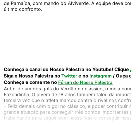
de Parnaíba, com mando do Alviverde. A equipe deve co
último confronto.
Conheça o canal do Nosso Palestra no Youtube! Clique
Siga o Nosso Palestra no
Twitter
e no
Instagram
/ Ouça 
Conheça e comente no
Fórum do Nosso Palestra
Autor de um dos gols do Verdão no clássico, o meia com
Fazendinha. O jovem de 18 anos também falou da importâ
terceira vez que o atleta marcou contra o rival nos confr
– Feliz demais com o gol no clássico, e poder contribui
grande atuação para conseguir três pontos importantes
trabalhando para seguir bem nessa fase e conseguir noss