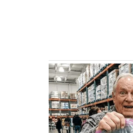
A bola na rede foi a segunda do jovem em 2023 – a outra
final da Copa São Paulo de Futebol Júnior. Em 2022, Davi
marcando quatro vezes em três clássicos – uma oportun
versus o Corinthians, todas válida pelo Campeonato Brasi
Notícias Relacionadas
VEJA NO NOSSO PALESTRA
Estêvão marca golaço de falta contra Fluminense pelas qu