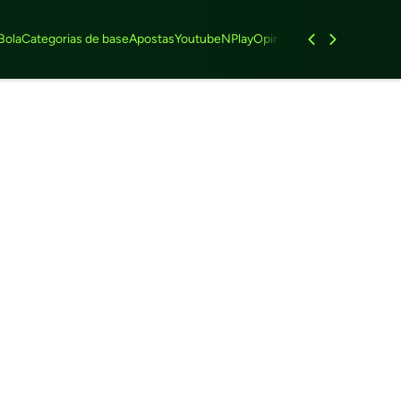
Bola
Categorias de base
Apostas
Youtube
NPlay
Opinião
Feminino
Entrevist