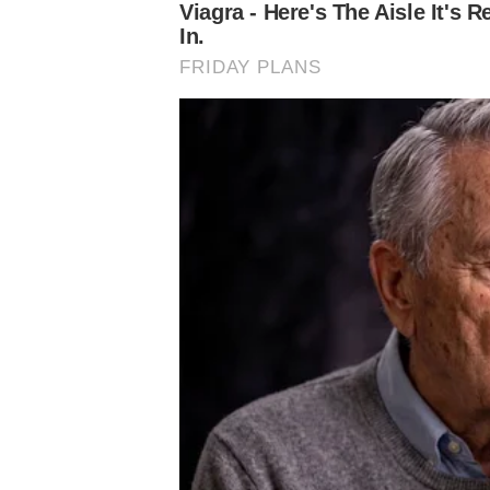
selar a classificação para às quartas de final e eliminar o 
– Jogo contra o Corinthians nunca é fácil, ainda mais por
outro lado. Mas estamos muito focados para conseguir m
fortes na competição – completou o meia.
Com o resultado no último Dérbi, o Verdão chegou aos no
23, com três vitórias em três jogos. O Corinthians, por s
partidas. Água Santa e Portuguesa dividem o segundo lu
Desde o início da competição, o time já disputou 19 part
somando 63 gols marcados e 13 sofridos. Após o vice-ca
Paulista da categoria até o fim do ano. No início de 2
da Copa São Paulo de Futebol Júnior, superando o Améric
Palmeiras hoje:
Palmeiras hoje:
Palmeir