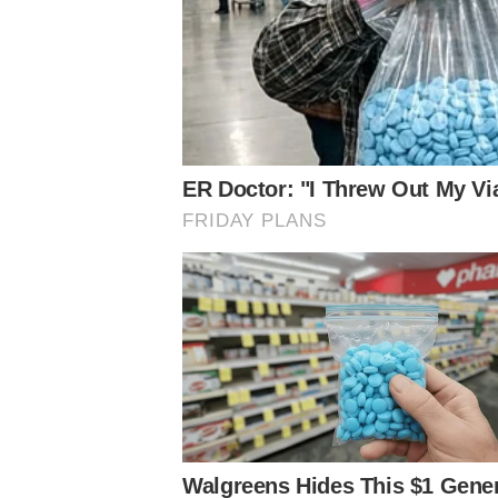
O jovem meia projetou o próximo duelo contra o Corinthia
de um clássico. Porém, destacou que a equipe está focad