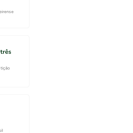
meirense
 três
etição
il