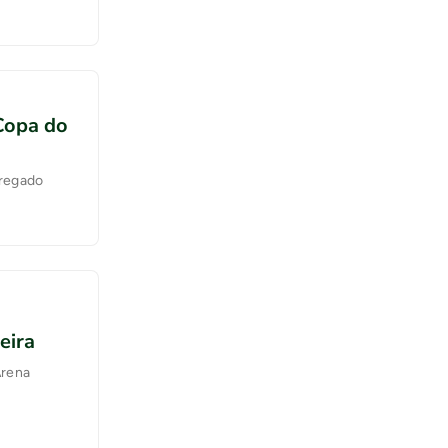
Copa do
gregado
eira
Arena