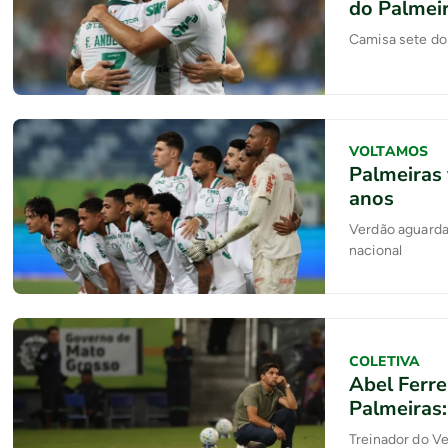
do Palmeir
Camisa sete do 
VOLTAMOS
Palmeiras 
anos
Verdão aguarda 
nacional
COLETIVA
Abel Ferre
Palmeiras
Treinador do Ve