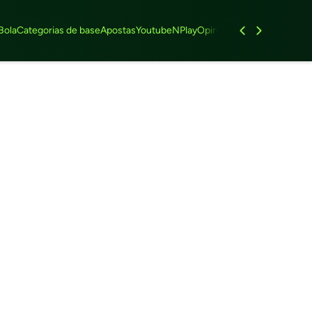
Bola
Categorias de base
Apostas
Youtube
NPlay
Opinião
Feminino
Entrevist