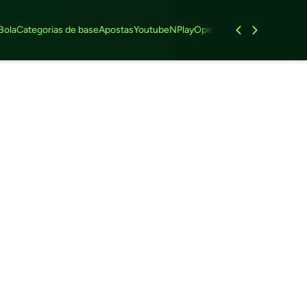
Bola
Categorias de base
Apostas
Youtube
NPlay
Opinião
Feminino
Entrevist