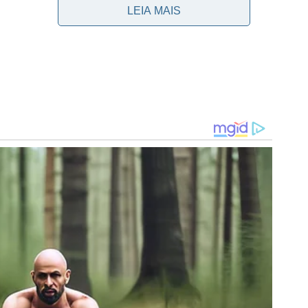
LEIA MAIS
mo domingo (18) na Arena Barueri. Após o gol de empate
a partida, o camarote onde estava a diretoria do
o.
aqui
.
o
NPCast!
ara o Palmeiras