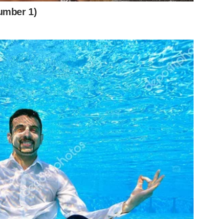
torcedor
almeirense desde o nascimento há 27 anos. No Nosso
por trabalhar com o que mais ama. Corneteiro de marca
r para o clube.