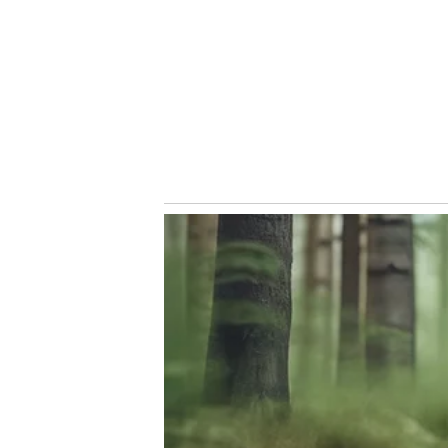
Foto: Jhony Inacio/Ag. Paulistão
O Palmeiras empatou em 2 a 2 com o Corinthians no últi
do rival, marcado em cobrança de falta nos acréscimos d
adversário teve o vidro quebrado durante a comemoraçã
Conheça o canal do Nosso Palestra no Youtube! Clique
Siga o Nosso Palestra no
Twitter
e no
Instagram
/ Ouça 
Conheça e comente no
Fórum do Nosso Palestra
VEJA NO NOSSO PALESTRA
Confira golaço de Endrick que abriu o placar do Dérbi p