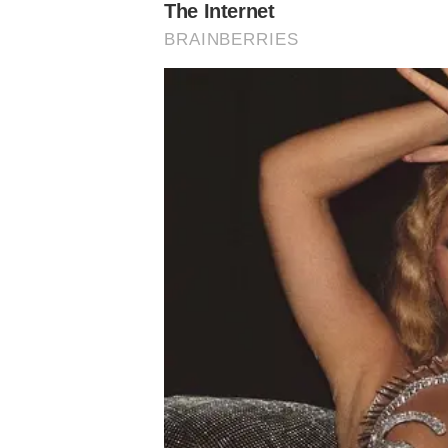
Rubens Gomes, diretor do Corinthians conhecido como R
quebrou o vidro do camarote. De acordo com apuração
está prestando depoimento na Arena Barueri. A diretoria
Polícia Civil.
Os estilhaços caíram em torcedores do Verdão que esta
delegado responsável, os palmeirenses atingidos podem a
momento, não há informações sobre feridos, e o Corinthi
Palmeiras hoje:
Palmeiras hoje:
Palmeir
Leila confirma
Verdão vive
Vitória 
conversa por
expectativa por
Cerro P
renovação com
chegada de
fora de
Abel e
empresário