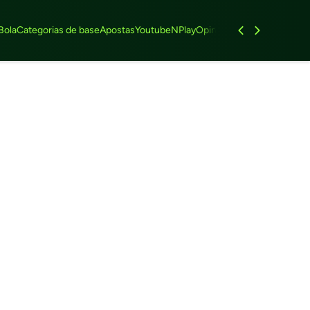
Bola
Categorias de base
Apostas
Youtube
NPlay
Opinião
Feminino
Entrevist