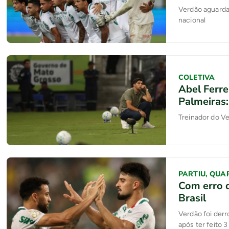
Verdão aguarda 
nacional
COLETIVA
Abel Ferre
Palmeiras
Treinador do Ve
PARTIU, QUA
Com erro 
Brasil
Verdão foi derr
após ter feito 3