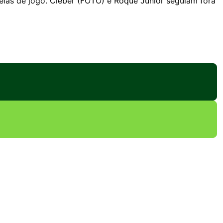
eias de jogo. Cléber (FOTO) e Roque Júnior seguiam fora