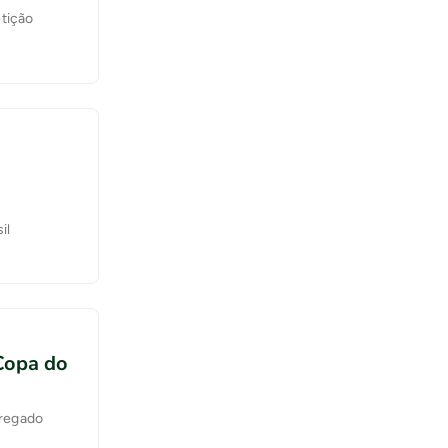
etição
il
Copa do
gregado