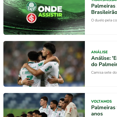
Palmeiras 
Brasileirã
O duelo pela c
ANÁLISE
Análise: '
do Palmeir
Camisa sete do 
VOLTAMOS
Palmeiras 
anos