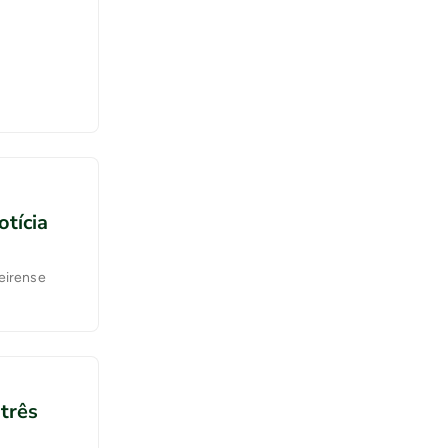
otícia
meirense
 três