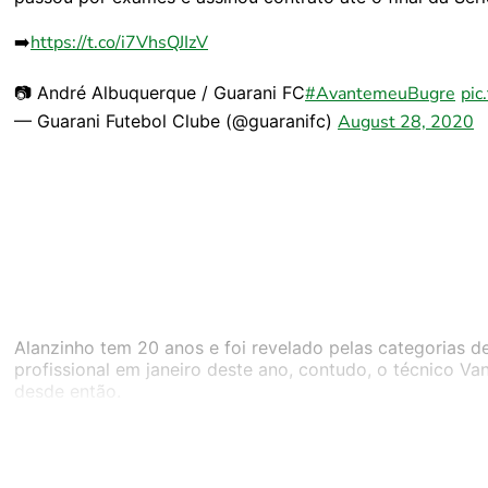
➡️
https://t.co/i7VhsQJIzV
📷 André Albuquerque / Guarani FC
#AvantemeuBugre
pic
— Guarani Futebol Clube (@guaranifc)
August 28, 2020
Alanzinho tem 20 anos e foi revelado pelas categorias 
profissional em janeiro deste ano, contudo, o técnico Va
desde então.
“Se eu não coloquei, é porque ele ainda não mostrou pa
tinha colocado. O Alanzinho é bom jogador, muito técnic
uma chance. Aí eu vou colocar. Se não fizer isso, não ten
afirmou Luxa recentemente, em entrevista para a Rádio 9