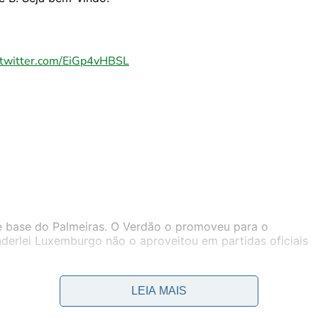
.twitter.com/EiGp4vHBSL
de base do Palmeiras. O Verdão o promoveu para o
nderlei Luxemburgo não o aproveitou em partidas oficiais
ra mim que merece ter uma oportunidade, ou então eu já
o, mas no treino precisa mostrar que eu tenho que dar
LEIA MAIS
ho como dar chance. Isto vale para todos os atletas”,
 de Julho.