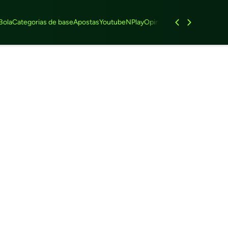
Bola
Categorias de base
Apostas
Youtube
NPlay
Opinião
Feminino
Entrevist