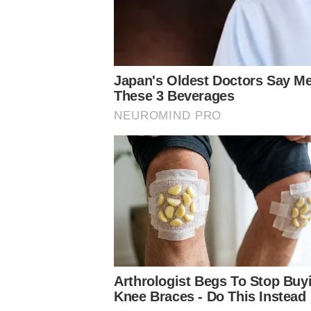
LEIA MAIS:
Palmeiras vê Willian como peça importante do elenco e Grê
Coordenador do Palmeiras elogia Felipe Melo: ‘Se seguíssemos
‘Temos plena confiança de que Luan Silva vai se restabelece
Conheça o canal do Nosso Palestra no Youtube
Siga o Nosso Palestra nas redes sociais
Assuntos
Notícias Palmeiras