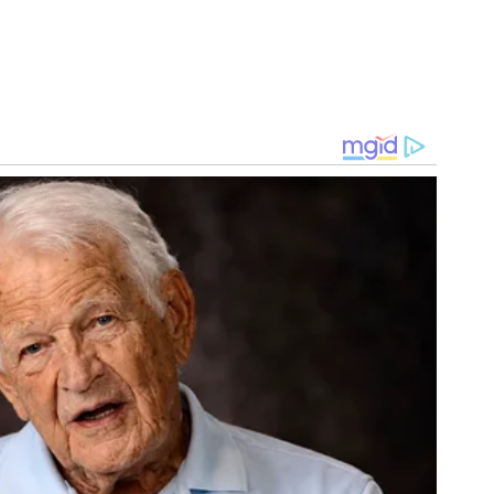
aqui
.
elenco alviverde, a comissão técnica e diretoria
na segunda divisão do Brasileirão. Agora, em seu período
tos em campo e se desenvolver como jogador