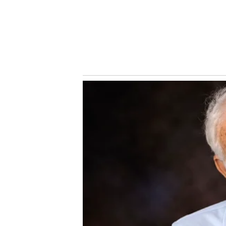
Conheça o canal do Nosso Palestra no Youtube! Clique
Siga o Nosso Palestra no
Twitter
e no
Instagram
!
Tendo em vista a pouca utilização da jovem promessa no 
avaliaram que seria melhor dar ‘rodagem’ para o garoto 
de empréstimo ao Guarani, Alan deve ganhar mais minu
profissional.
Notícias Relacionadas