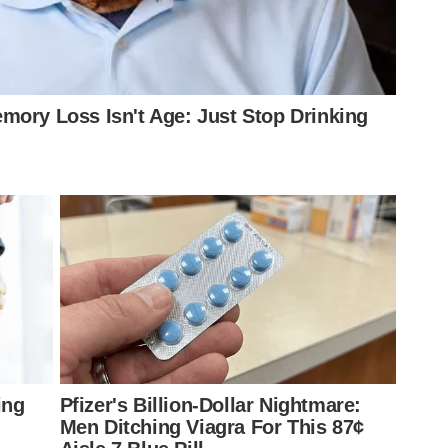
mio descarta interesse
 a ciência, não jogaria a final’
r’, diz coordenador do Palmeiras