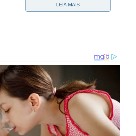
LEIA MAIS
orinthians
çará nesta sexta-feira (1). O início da comercialização
ontuação dos sócios torcedores.