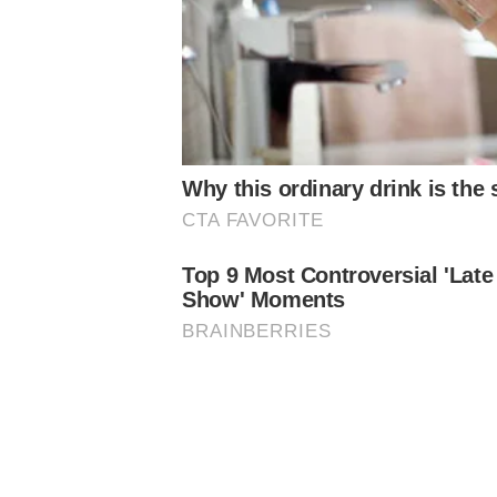
A venda geral para quem não é sócio-torcedor começa na 
Notícias Relacionadas
Valores para quem não é Avanti
Geral Norte:
R$100,00 [inteira] e R$50,00 [meia-entrada