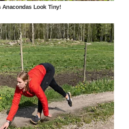
nthians
Palmeiras
Palmeiras x Corinthians