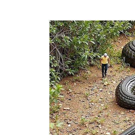
Gol Norte:
R$220,00 [inteira] e R$110,00 [meia-entrada]
Gol Sul:
R$340,00 [inteira] e R$170,00 [meia-entrada]
Central Leste:
R$400,00 [inteira] e R$200,00 [meia-entr
Central Oeste:
R$420,00 [inteira] e R$210,00 [meia-entr
Superior Norte:
R$280,00 [inteira] e R$140,00 [meia-ent
Superior Sul:
R$280,00 [inteira] e R$140,00 [meia-entra
Superior Leste:
R$300,00 [inteira] e R$150,00 [meia-ent
Superior Oeste:
R$300,00 [inteira] e R$150,00 [meia-en
Localizado abaixo do Gol Norte, o setor Geral Norte pos
os demais espaços da arena palestrina – os torcedores q
assistirão de pé aos jogos do Maior Campeão do Brasil.
torcedores.
Próximos jogos do Palmeiras
Corinthians x Palmeiras
– Copa do Brasil – 30/07 (quarta-
Vitória x Palmeiras
– Campeonato Brasileiro – 03/08 (dom
Palmeiras x Corinthians
– Copa do Brasil – 06/08 (quarta-