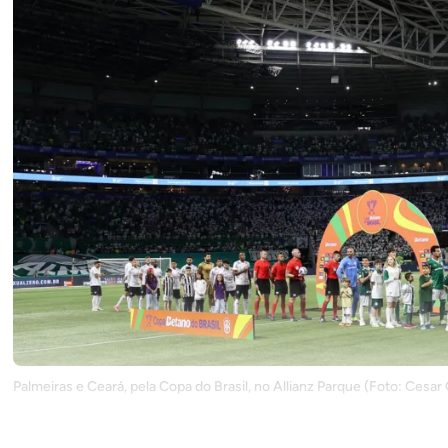
Palmeiras e Ceará, pela Copa do Brasil, no Allianz Parque (Foto: Cesa
Palmeiras
e
Corinthians
se enfrentam na próxima quarta-fei