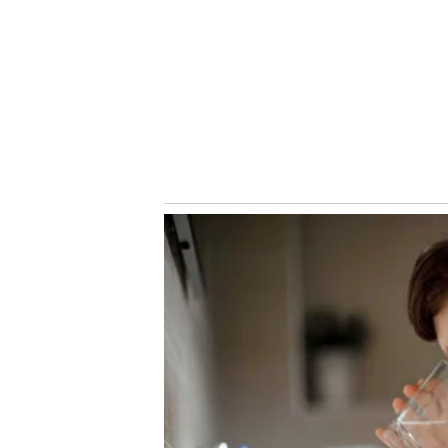
partida de volta das oitavas de final da Copa do Brasil
Início das vendas para Palmeiras e C
A venda dos
ingressos
para o jogo no Allianz Parque come
será às 12h (de Brasília) e será feito de acordo com a p