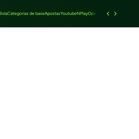
Bola
Categorias de base
Apostas
Youtube
NPlay
Opinião
Feminino
Entrevist