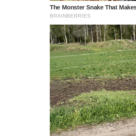
Conheça o canal do Nosso Palestra no Youtube
Siga o Nosso Palestra nas redes sociais
Assuntos
Ingressos
Notícias Palmeiras
Allianz Parque
Copa do Brasil
Cori