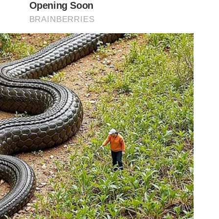
ada]
ada]
rada]
da]
rada]
trada]
sui ingressos com preços inferiores aos cobrados para
ue adquirirem bilhetes para o setor Geral Norte
 O novo setor tem capacidade para cerca de 750
feira), 21h30 (de Brasília)
ingo), 20h30 (de Brasília)
feira), às 21h30 (de Brasília)