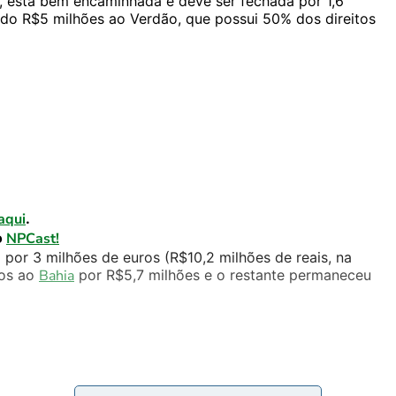
, está bem encaminhada e deve ser fechada por 1,6
ndo R$5 milhões ao Verdão, que possui 50% dos direitos
aqui
.
o
NPCast!
 por 3 milhões de euros (R$10,2 milhões de reais, na
dos ao
Bahia
por R$5,7 milhões e o restante permaneceu