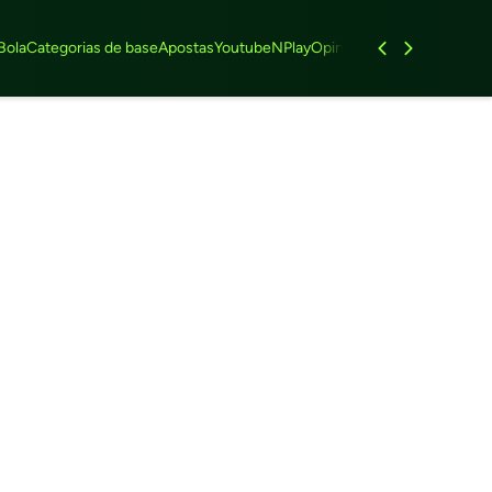
Bola
Categorias de base
Apostas
Youtube
NPlay
Opinião
Feminino
Entrevist