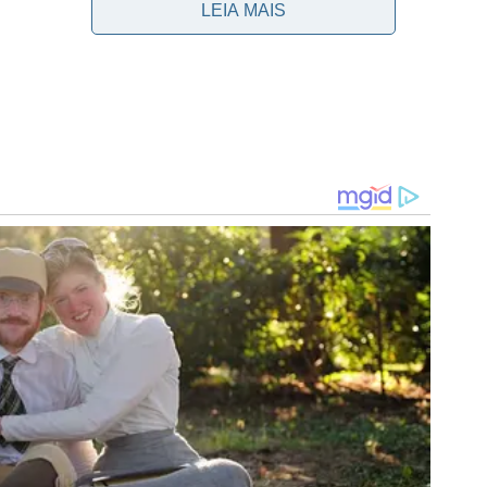
LEIA MAIS
restado ao
Atlético Mineiro
e ao
Bahia
. No nordeste, fez
aís, recebendo propostas de diferentes times
ra o ídolo
 Paulo na próxima segunda-feira
mete: ‘Serão processados’
ntra Santos