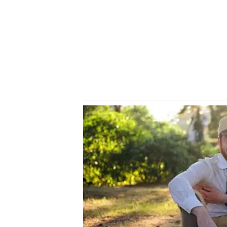
Juninho não conseguiu se firmar no Palmeiras e foi emp
boas temporadas e, com isso, se credenciou a deixar o p
estrangeiros.
LEIA MAIS
Palmeiras relaciona Dudu e planeja dar minutos em campo pa
Anunciado pelo Palmeiras, Matheus Fernandes chega em São
Felipe Melo esclarece acusações sobre ter perfil fake e pro
Com problemas físicos, Rony e Luan desfalcam Palmeiras co