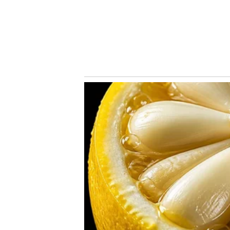
momento) do Twitter imediatamente após o apito final d
semanas, o técnico comemorava a conquista do Paulistã
Desempenho ruim x positividade de Leila Pereir
Apesar dos recentes resultados considerados bons pelos d
desempenho em campo abaixo do esperado. De acordo c
em grandes chances criadas no Brasileirão (apenas duas
por partida, ocupando a 17ª colocação no quesito.
Notícias Relacionadas
Enquanto isso, Leila,
que é próxima de Luxemburgo há anos 