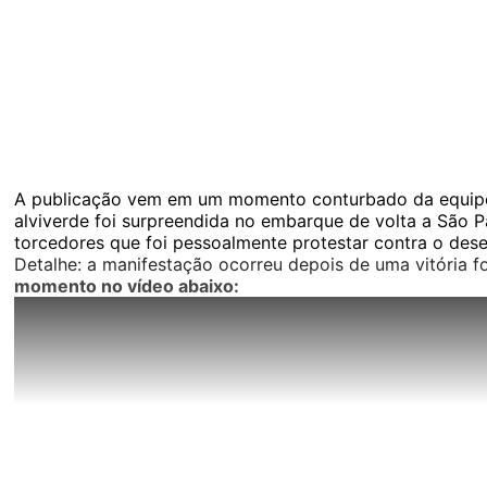
A publicação vem em um momento conturbado da equipe n
alviverde foi surpreendida no embarque de volta a São P
torcedores que foi pessoalmente protestar contra o de
Detalhe: a manifestação ocorreu depois de uma vitória f
momento no vídeo abaixo:
A insatisfação também é grande na internet: a hashtag 