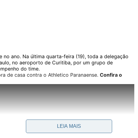
o ano. Na última quarta-feira (19), toda a delegação
aulo, no aeroporto de Curitiba, por um grupo de
sempenho do time.
ora de casa contra o Athletico Paranaense.
Confira o
LEIA MAIS
#ForaLuxemburgo atingiu os
trending topics
(assuntos do