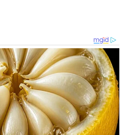
os dois últimos jogos do Palmeiras. Há menos de duas
o 2020 em cima do maior rival.
a e dirigentes
irigentes palmeirenses, a ira da torcida se explica pelo
om o SofaScore, o Palmeiras é o penúltimo colocado
 ao todo) e tem uma média de somente oito finalizações
e uma de suas maiores aliadas nos bastidores
, tenta