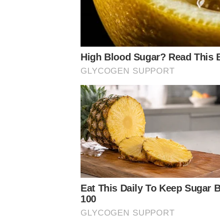
contemporizar a pressão com mensagens positivas. Para f
de um torneio de pré-temporada, a Flórida Cup, conquist
Ganhamos dois títulos em 2020.
Estamos apenas no começo do Campeonato Brasileiro.
Vamos juntos!!!
Avanti Palestra!!!
💚🇮🇹💚🇮🇹💚🇮🇹
pic.twitter.com/siaoKM4obm
— Leila Pereira (@leilapereiralp)
August 21, 2020
LEIA MAIS:
O Palmeiras é mais nômade do que parece
Último Palmeiras x Santos no Morumbi teve duelo entre Ro
Evento recebe torcida do Palmeiras para fotos com a taça d
Siga o Nosso Palestra nas redes sociais