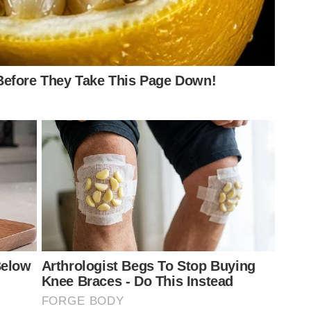
ortalecer sua narrativa, contabilizou até mesmo o título
ada pelo Verdão em janeiro.
binho e São Marcos
o Paulistão 2020