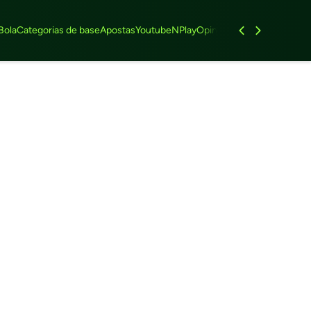
Bola
Categorias de base
Apostas
Youtube
NPlay
Opinião
Feminino
Entrevist