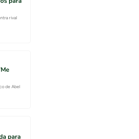
dos para
tra rival
 'Me
nco de Abel
da para