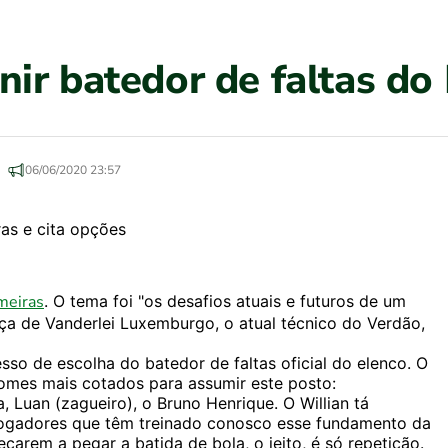
ir batedor de faltas do 
06/06/2020 23:57
meiras
. O tema foi "os desafios atuais e futuros de um
ça de Vanderlei Luxemburgo, o atual técnico do Verdão,
so de escolha do batedor de faltas oficial do elenco. O
 nomes mais cotados para assumir este posto:
, Luan (zagueiro), o Bruno Henrique. O Willian tá
jogadores que têm treinado conosco esse fundamento da
arem a pegar a batida de bola, o jeito, é só repetição.