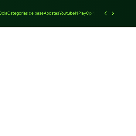
Bola
Categorias de base
Apostas
Youtube
NPlay
Opinião
Feminino
Entrevist