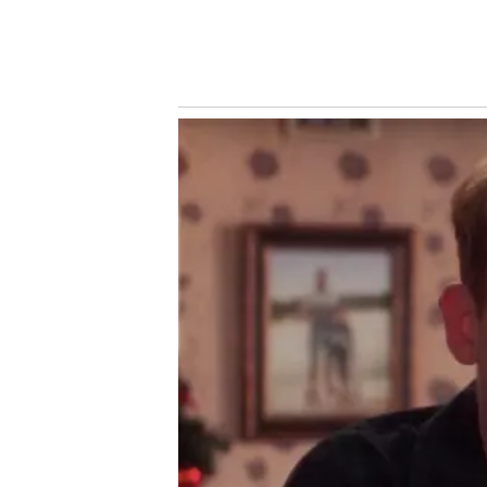
Siga o Nosso Palestra nas redes sociais
Assuntos
Notícias Palmeiras
Palmeiras
Tag-Nosso Palestra
Vanderlei Luxe