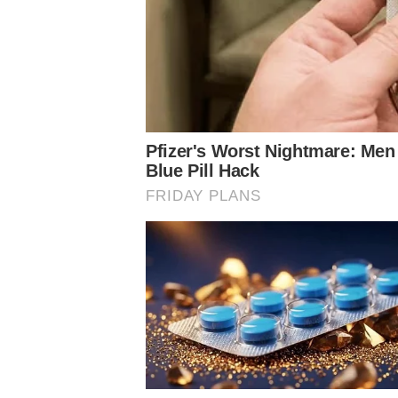
O jogador terminou o ano de 2025 muito em baixa. Na fina
Anibal para entrar em campo com o zagueiro Bruno Fuch
Em 2026, Emi soma apenas 15 partidas, sendo sete como
um gol pelo Verdão.
Antes de chegar ao Palmeiras, o volante de 25 anos teve
o Midtjylland, da Dinamarca.
O contrato com o clube pau
Conheça o canal do Nosso Palestra no Youtube
Siga o Nosso Palestra nas redes sociais