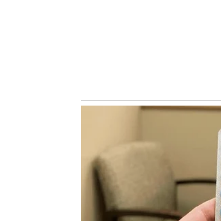
No Mundial, os uruguaios estão no grupo H, junto a Arábi
americano na Copa do Mundo será no dia 15, contra os s
Notícias Relacionadas
Segunda temporada no Palmeiras
Contratado em fevereiro de 2025, Emiliano Martinez fo
Inicialmente, chegou para disputar posição com Aníbal M
concorrência com as chegadas de Lucas Evangelista e An
Mesmo após as saídas de Richard Ríos e Aníbal Moreno,
contratação de Marlon Freitas, passou novamente a ser
consolidaram como dupla titular.