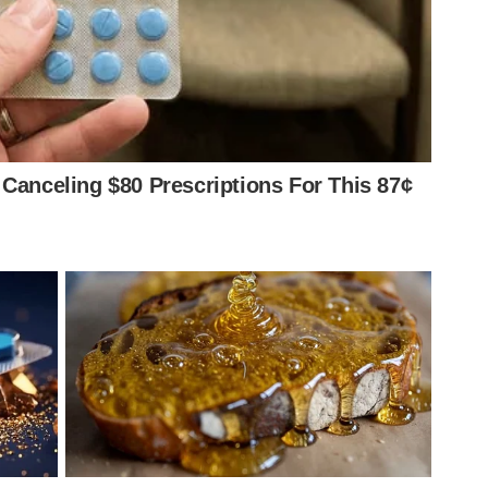
l da Libertadores, Abel Ferreira preteriu Emiliano e
s improvisado de volante.
 titular
. Já em 2025, participou de 48 jogos e marcou
 passagem pelo Red Bull Bragantino, em 2021, e defendia
lista vai até dezembro de 2029.