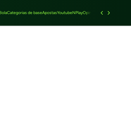
Bola
Categorias de base
Apostas
Youtube
NPlay
Opinião
Feminino
Entrevist