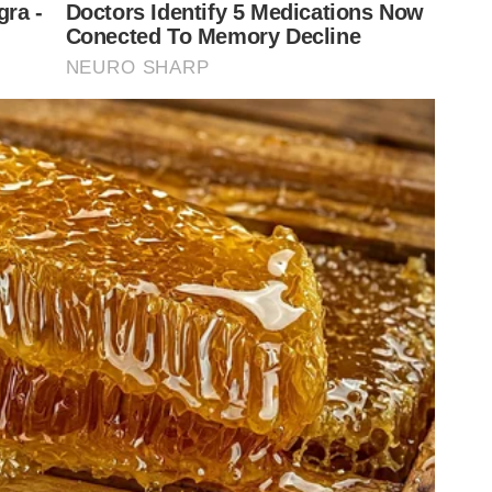
Palmeiras x Flamengo
Verdão