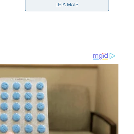
LEIA MAIS
a Saudita, Cabo Verde e Espanha. A estreia do time sul-
auditas, em Miami.
i um dos 12 reforços do Palmeiras naquela temporada.
oreno e Richard Ríos. Depois, o setor ganhou ainda mais
dreas Pereira.
 o uruguaio não ganhou a sequência esperada. Com a
 opção no banco enquanto Marlon e Andreas se