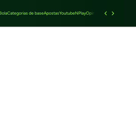
Bola
Categorias de base
Apostas
Youtube
NPlay
Opinião
Feminino
Entrevist