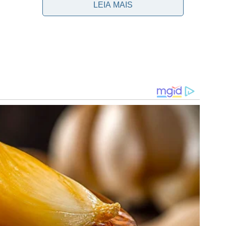
LEIA MAIS
nário e potencializar o segundo, ou seja, ganhar mais
e gols. Ser destaque no ataque alviverde também pode
a.
r de seu atacante reserva e só pretende liberá-lo
o nacional, que é de 100 milhões de euros (R$ 582
lmente o maior rival do clube carioca em termos
as hoje:
Palmeiras hoje:
Palmeiras hoje: