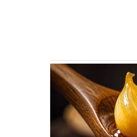
Notícias Relacionadas
A ideia da diretoria palmeirense é reverter o primeiro ce
tempo em campo e aumentar ainda mais sua alta média d
ser atrativo para futuras convocações à Seleção Brasileir
O Flamengo, no entanto, não tem interesse em se desfaze
mediante o pagamento da multa rescisória para o mercad
milhões, na cotação atual). O fato do Alviverde ser atua
esportivos também pesa.
Palmeiras hoje:
Palmeiras hoje:
Palmeir