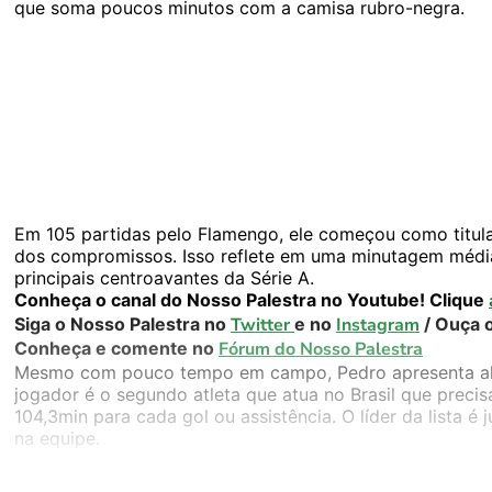
que soma poucos minutos com a camisa rubro-negra.
Em 105 partidas pelo Flamengo, ele começou como titul
dos compromissos. Isso reflete em uma minutagem média
principais centroavantes da Série A.
Conheça o canal do Nosso Palestra no Youtube! Clique
Siga o Nosso Palestra no
Twitter
e no
Instagram
/ Ouça 
Conheça e comente no
Fórum do Nosso Palestra
Mesmo com pouco tempo em campo, Pedro apresenta alta 
jogador é o segundo atleta que atua no Brasil que preci
104,3min para cada gol ou assistência. O líder da lista é
na equipe.