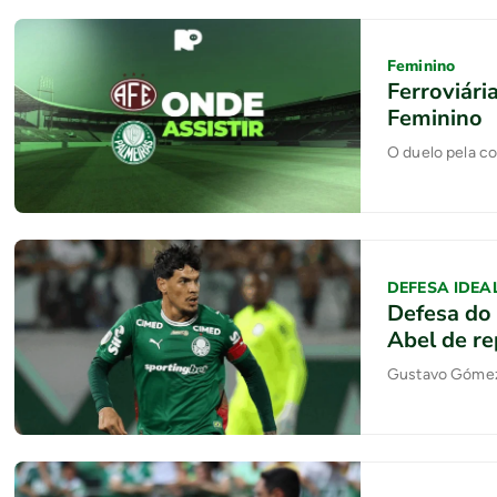
Feminino
Ferroviári
Feminino
O duelo pela c
DEFESA IDEA
Defesa do 
Abel de re
Gustavo Gómez 