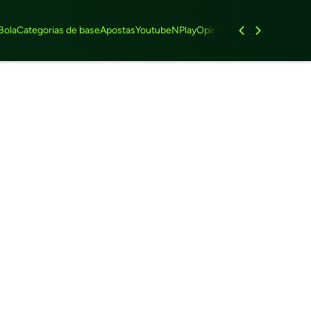
Bola
Categorias de base
Apostas
Youtube
NPlay
Opinião
Feminino
Entrevist