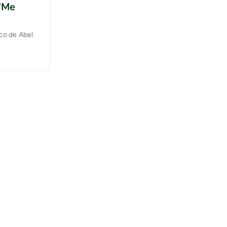
 'Me
nco de Abel