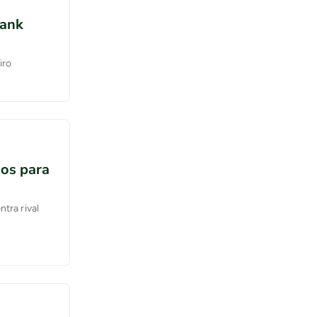
bank
iro
dos para
tra rival