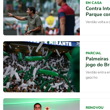
EM CASA
Contra Int
Parque co
Verdão volta a 
PARCIAL
Palmeiras 
jogo do Br
Verdão entra em
gaúcho
RENOVOU