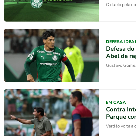
O duelo pela c
DEFESA IDEA
Defesa do 
Abel de re
Gustavo Gómez 
EM CASA
Contra Int
Parque co
Verdão volta a 