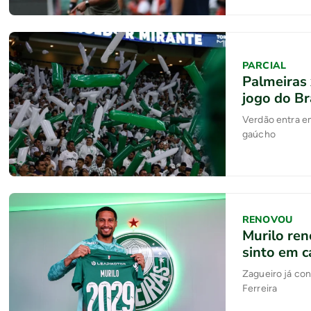
PARCIAL
Palmeiras 
jogo do Br
Verdão entra em
gaúcho
RENOVOU
Murilo ren
sinto em c
Zagueiro já con
Ferreira