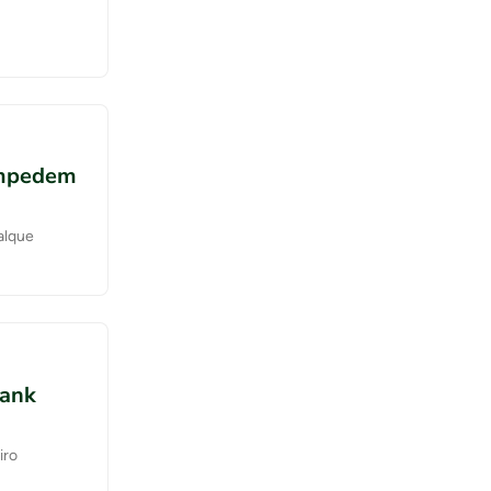
 impedem
alque
bank
iro