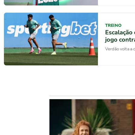
TREINO
Escalação 
jogo contr
Verdão volta a 