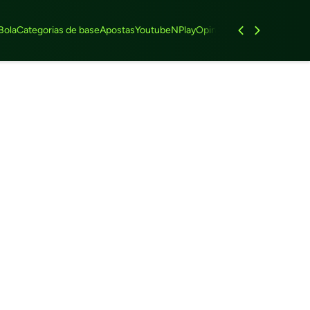
Bola
Categorias de base
Apostas
Youtube
NPlay
Opinião
Feminino
Entrevist