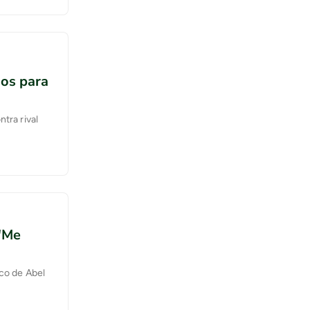
dos para
tra rival
 'Me
nco de Abel