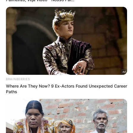
O time da SE Palmeiras, posa para foto em jogo contra a equipe
do C Universitario D, durante partida válida pelas oitavas de final,
ida, da Copa Libertadores, no Estádio Monumental. (Foto: Cesar
Greco/Palmeiras/by Canon)
O Palmeiras construiu, nos últimos anos, um
domínio impressionante na
Copa Libertadores
,
acumulando praticamente todos os principais
recordes da competição entre clubes brasileiros. A
trajetória alviverde no torneio é marcada não
apenas por conquistas, mas por uma regularidade e
solidez no cenário sul-americano.