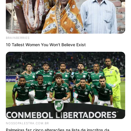
Grandes marcas
O Verdão é o brasileiro com
mais títulos
da
Libertadores, incluindo também o
maior número de
conquistas consecutivas
. O clube lidera ainda em
finais disputadas
,
semifinais alcançadas
e
semifinais seguidas
, mostrando que a
competitividade se mantém ano após ano. O
mesmo se repete nas fases anteriores: o Palmeiras
detém os recordes de
mais quartas de final
,
mais
quartas seguidas
,
mais oitavas de final
e
mais
oitavas seguidas
entre os times do país.
A constância também se traduz em participações: o
Verdão
é quem mais vezes disputou o torneio e
quem tem a
maior sequência de participações
consecutivas
. Nas fases eliminatórias, soma
mais
cruzamentos disputados
e
mais classificações
conquistadas
, eliminando inclusive
todos os seus
principais rivais nacionais
ao longo da história.