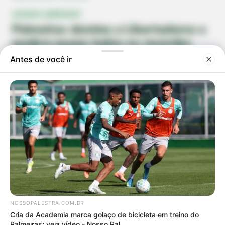
ACESSO LIBERADO!
Palmeiras domina a Libertadores e
quebra quase todos os recordes
entre brasileiros
Verdão lidera em títulos, participações, vitórias, gols e
invencibilidade, consolidando uma hegemonia histórica no
torneio continental
Cauã Campana
15/08/2025 16:14
Compartilhar