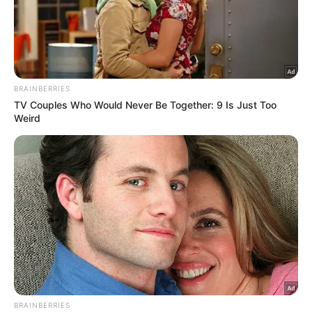
Libertadores, sempre avançando à fase de grupos
quando participou. Esses números confirmam que,
na Libertadores, o Palmeiras não é apenas
competitivo: é protagonista e referência quando o
assunto é clubes brasileiros na competição.
Próximos jogos do Palmeiras
Botafogo x Palmeiras
– Campeonato Brasileiro –
17/08 (domingo), 20h30 (de Brasília)
Palmeiras
x Universitario
– Conmebol Libertadores
– 21/08 (quarta-feira), 21h30 (de Brasília)
Conheça o canal do Nosso Palestra no Youtube
Siga o Nosso Palestra nas redes sociais
Assuntos