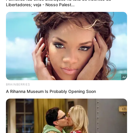
LEIA MAIS
Notícias Relacionadas
Nos números gerais, o domínio continua: o
Palmeiras é o brasileiro com
mais partidas
na
Libertadores, seja como mandante ou visitante, e
também com
mais vitórias
em ambas as condições.
Além disso, lidera em
gols marcados
, tanto no
Allianz Parque quanto fora de casa. Quando se fala
em invencibilidade, novamente o Verdão aparece no
topo, com
o maior invicto geral
,
maior invicto
como mandante
e
maior invicto como visitante
.
Outro feito relevante é que o clube
nunca foi
eliminado na fase prévia
, a famosa pré-