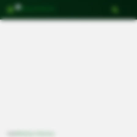
Últimas Notícias
Mercado da Bola
Categorias de base
Apostas
Youtube
Início
Notícias Palmeiras