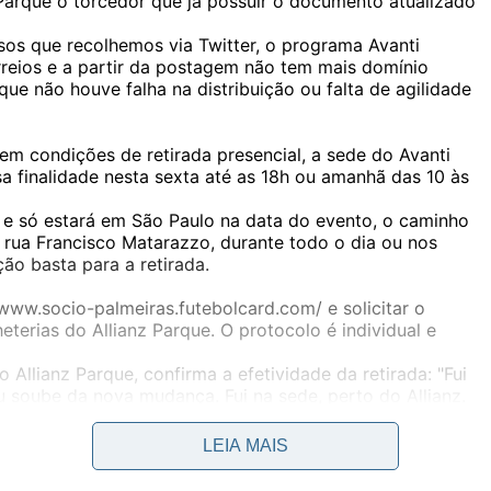
 Parque o torcedor que já possuir o documento atualizado
s que recolhemos via Twitter, o programa Avanti
reios e a partir da postagem não tem mais domínio
que não houve falha na distribuição ou falta de agilidade
m condições de retirada presencial, a sede do Avanti
sa finalidade nesta sexta até as 18h ou amanhã das 10 às
e só estará em São Paulo na data do evento, o caminho
na rua Francisco Matarazzo, durante todo o dia ou nos
ão basta para a retirada.
www.socio-palmeiras.futebolcard.com/ e solicitar o
eterias do Allianz Parque. O protocolo é individual e
 Allianz Parque, confirma a efetividade da retirada: "Fui
u soube da nova mudança. Fui na sede, perto do Allianz.
saí com a carteirinha na mão".
s para que ninguém se enerve além da tensão típica de
LEIA MAIS