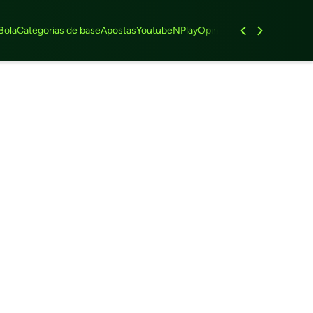
Bola
Categorias de base
Apostas
Youtube
NPlay
Opinião
Feminino
Entrevist