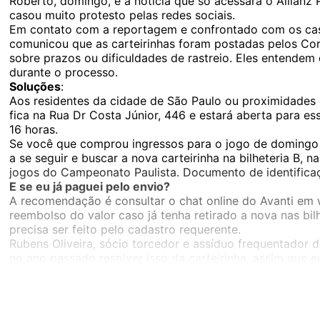
Roberto, domingo, e a notícia que só acessará o Allianz
casou muito protesto pelas redes sociais.
Em contato com a reportagem e confrontado com os caso
comunicou que as carteirinhas foram postadas pelos Cor
sobre prazos ou dificuldades de rastreio. Eles entendem 
durante o processo.
Soluções
:
Aos residentes da cidade de São Paulo ou proximidades e
fica na Rua Dr Costa Júnior, 446 e estará aberta para es
16 horas.
Se você que comprou ingressos para o jogo de domingo 
a se seguir e buscar a nova carteirinha na bilheteria B, 
jogos do Campeonato Paulista. Documento de identificaç
E se eu já paguei pelo envio?
A recomendação é consultar o chat online do Avanti em 
reembolso do valor caso já tenha retirado a nova nas bilh
precisa ser feito pelo cadastro requerente.
Rubens Oliveira, sócio torcedor e assíduo frequentador do
no ano passado resolver isso da carteirinha, assim que e
O atendimento foi super rápido, coisa de 10 minutos. Já 
A situação é um tanto desgastante, mas existem caminho
um jogo de futebol.