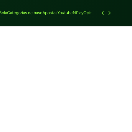
Bola
Categorias de base
Apostas
Youtube
NPlay
Opinião
Feminino
Entrevist