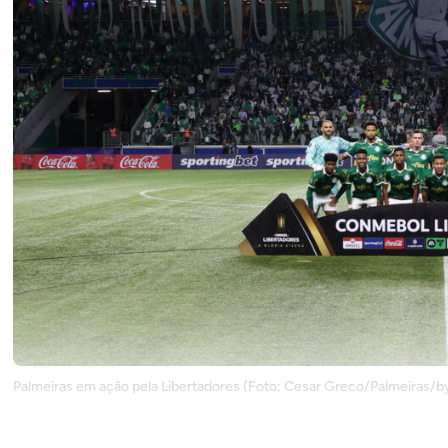
Palmeiras em ação pela Libertadores (Foto: Cesar Greco/Palmeiras/
Palmeiras e San Lorenzo-ARG empataram em 0 a 0 na noite