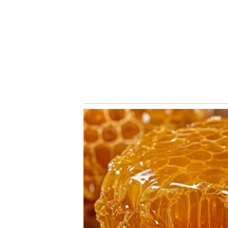
válido pela última rodada da fase de grupos da Libertado
amargo empate em casa deixou o clube sem a melhor ca
Com 14 pontos somados em seis jogos – quatro vitórias e
e do Atlético-MG (15). Invicto há 17 jogos na Libertadore
se classificar oito vezes seguidas para as oitavas da c
(2004 a 2010).
Conheça o canal do Nosso Palestra no Youtube! Clique
Siga o Nosso Palestra no
Twitter
e no
Instagram
/ Ouça 
Conheça e comente no
Fórum do Nosso Palestra
VEJA NO NOSSO PALESTRA
Confira homenagem de torcida do Palmeiras para Endric