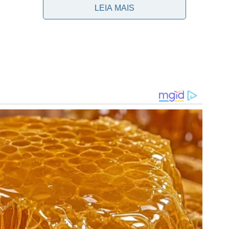
res. Apesar de já ter a liderança do grupo F garantida, o
LEIA MAIS
mpanha da fase de grupos.
 dois empates, o Verdão ficou atrás do River Plate (16)
s, o clube se tornou nesta temporada o único brasileiro a
ompetição (2017 a 2024), superando o São Paulo, com sete
aqui
.
o
NPCast!
k