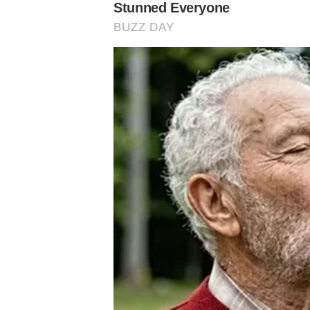
O Palmeiras foi a melhor campanha da fase de grupos em
exceção fica com 2021, quando ficou com a segunda posi
taça da competição ao bater o Flamengo por 2 a 1 na fi
A equipe palmeirense fechou em primeiro lugar de 2018 a
três vezes seguidas. O time de Abel Ferreira tinha a possi