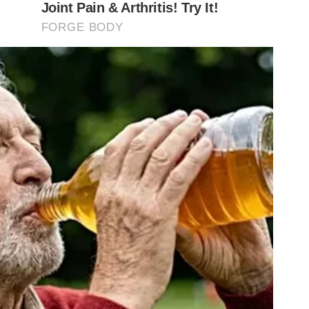
 cinco das últimas sete edições. Além de 2024, a
ção geral, atrás apenas do Atlético-MG, e ficou com a
nal, em Montevidéu, no Uruguai.
 2020, sendo o único da história a conseguir o feito por
bilidade de repetir a sequência no atual triênio, mas o