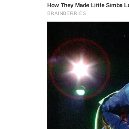
Palmeiras hoje:
Palmeiras hoje:
Palmeir
Leila confirma
Verdão vive
Vitória 
conversa por
expectativa por
Cerro P
renovação com
chegada de
fora de
LEIA MAIS:
Abel e
empresário
desmente
para renovar
possibilidade
com Abel
de Cristiano
Ronaldo