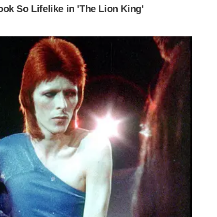
as hoje:
Palmeiras hoje:
Palmeiras hoje:
sobre
Verdão é
Ingressos mais
Visualizando todos Stories
orteño
multado pela
baratos para
 casa
Conmebol por
clássico em
gesto racista de
Barueri
torcedor