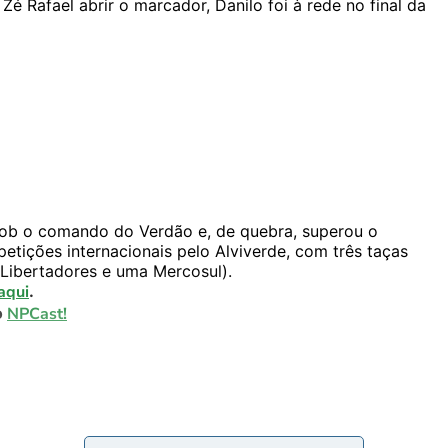
Zé Rafael abrir o marcador, Danilo foi à rede no final da
 sob o comando do Verdão e, de quebra, superou o
etições internacionais pelo Alviverde, com três taças
Libertadores e uma Mercosul).
aqui
.
o
NPCast!