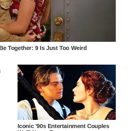
s finais da primeira etapa. Após bom cruzamento de
 de Wesley no lugar de Gabriel Veron, que fez um bom
 Allianz Parque explodiu. Zé Rafael sofreu falta na
omo contra o Ceará. Na bochecha da rede, sem chances
arcando a saída de bola do adversário e, com isso,
, que tentou de bicicleta e exigiu boa defesa de Santos.
 mandou por cima.