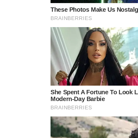
– Henrique Dourado relembra pênalti em 2014 diante do At
decisão da Recopa
–
Siga o Nosso Palestra nas redes sociais
Conheça o canal do Nosso Palestra no Youtube
Assuntos
Notícias Palmeiras