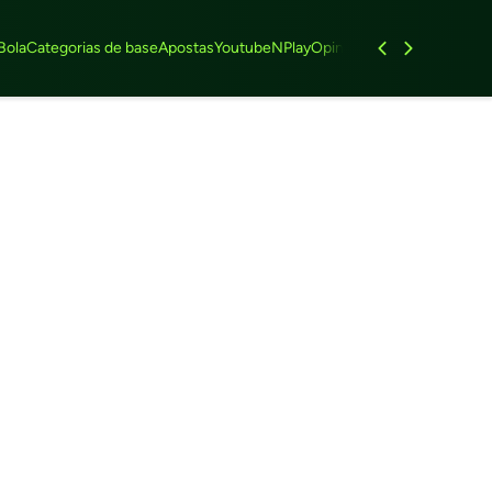
Bola
Categorias de base
Apostas
Youtube
NPlay
Opinião
Feminino
Entrevist