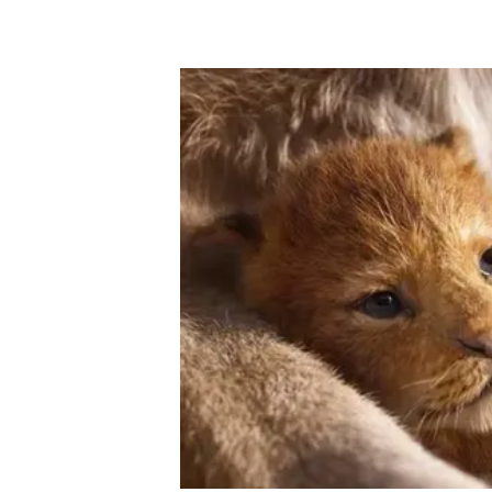
Em desvantagem no placar, o Athletico se lançou ao ataq
Palmeiras na primeira etapa, teve muita dificuldade para
marcação, inclusive, Jailson foi opção de Abel Ferreira pa
Já no apagar das luzes, Atuesta roubou a bola no campo 
goleiro Santos e fechou o caixão. 2 a 0 e mais um título 