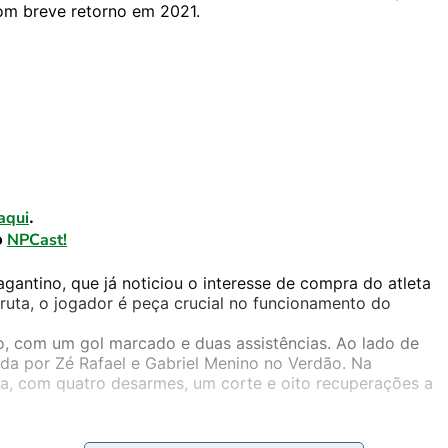
om breve retorno em 2021.
aqui
.
o
NPCast!
gantino, que já noticiou o interesse de compra do atleta
uta, o jogador é peça crucial no funcionamento do
o, com um gol marcado e duas assistências. Ao lado de
a por Zé Rafael e Gabriel Menino no Verdão. Na
a, com quatro desarmes, um corte e oito recuperações a