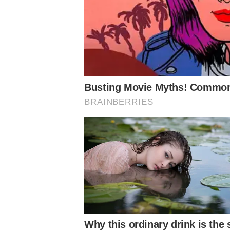
Enquanto isso, o Palmeiras sofre com a carência no set
Abel Ferreira atua com Zé Rafael e Gabriel Menino, alvo d
em 2023, tem sido opção no banco de reservas. Fabinh
temporada, enquanto Atuesta está lesionado.
Aos 24 anos, o jogador fez apenas 19 jogos nas duas p
quando foi revelado, o Verdão comprou o jogador no ano 
cotação da época).