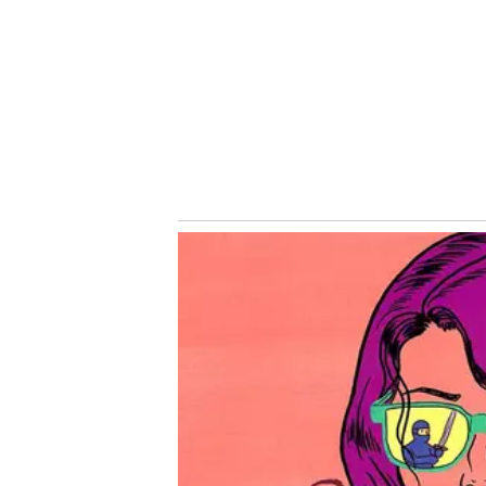
Notícias Relacionadas
VEJA NO NOSSO PALESTRA
Lisca exalta trabalho feito por Abel Ferreira no Palmeiras