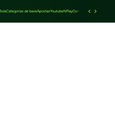
Bola
Categorias de base
Apostas
Youtube
NPlay
Opinião
Feminino
Entrevist