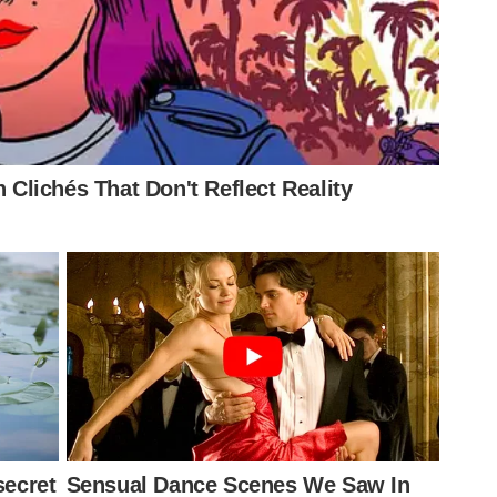
or defensivo do meio de campo. Atualmente, a equipe de
e críticas por parte da torcida. Richard Ríos, contratado
o e Jailson possuem poucos minutos em campo na
assagens pelo Palmeiras. Destaque do Botafogo em 2018,
seguinte por 3,5 milhões de euros (R$ 15 milhões, na