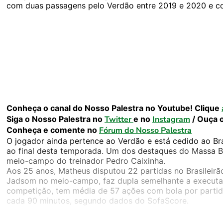
com duas passagens pelo Verdão entre 2019 e 2020 e c
Conheça o canal do Nosso Palestra no Youtube! Clique
Siga o Nosso Palestra no
Twitter
e no
Instagram
/ Ouça 
Conheça e comente no
Fórum do Nosso Palestra
O jogador ainda pertence ao Verdão e está cedido ao Bra
ao final desta temporada. Um dos destaques do Massa Br
meio-campo do treinador Pedro Caixinha.
Aos 25 anos, Matheus disputou 22 partidas no Brasileirã
Jadsom no meio-campo, faz dupla semelhante a executad
competição, tem média de 57 ações com bola por partid
cada 90 minutos, segundo dados do SofaScore.