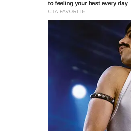
Agora, emprestado ao Red Bull Bragantino desde o iníci
direto pelas primeiras posições da tabela do Campeonato
atualmente ocupa a vice-liderança, com 44 pontos, enqua
colocado, com 42.
Palmeiras hoje:
Palmeiras hoje:
Palmeir
Leila confirma
Verdão vive
Vitória 
conversa por
expectativa por
Cerro P
renovação com
chegada de
fora de
Abel e
empresário
desmente
para renovar
possibilidade
com Abel
de Cristiano