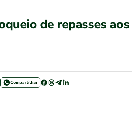
oqueio de repasses aos
Compartilhar