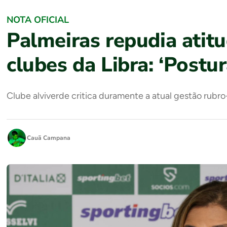
NOTA OFICIAL
Palmeiras repudia atit
clubes da Libra: ‘Postu
Clube alviverde critica duramente a atual gestão rubr
Cauã Campana