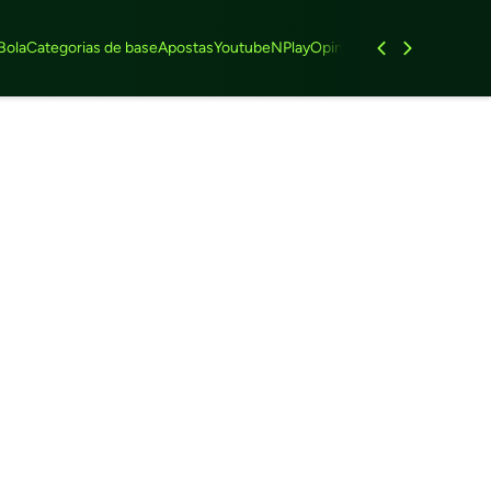
Bola
Categorias de base
Apostas
Youtube
NPlay
Opinião
Feminino
Entrevist