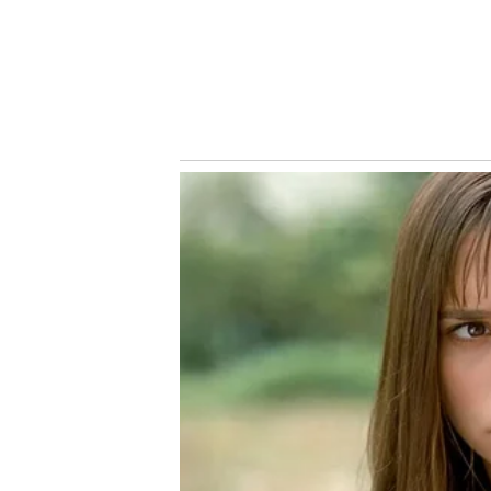
alviverde optou por emprestá-lo ao Cruzeiro, pois lá ter
retorno foi solicitado porque essa visão mudou.
Conheça o canal do Nosso Palestra no Youtube
Siga o Nosso Palestra nas redes sociais
Assuntos
Notícias Palmeiras
Palmeiras
Tag-Nosso Palestra