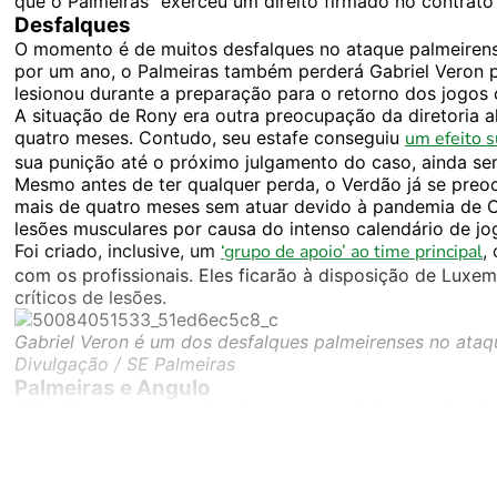
que o Palmeiras "exerceu um direito firmado no contrato
Desfalques
O momento é de muitos desfalques no ataque palmeirens
por um ano, o Palmeiras também perderá Gabriel Veron 
lesionou durante a preparação para o retorno dos jogos 
A situação de Rony era outra preocupação da diretoria al
quatro meses. Contudo, seu estafe conseguiu
um efeito s
sua punição até o próximo julgamento do caso, ainda s
Mesmo antes de ter qualquer perda, o Verdão já se preo
mais de quatro meses sem atuar devido à pandemia de C
lesões musculares por causa do intenso calendário de j
Foi criado, inclusive, um
‘grupo de apoio’ ao time principal
,
com os profissionais. Eles ficarão à disposição de Luxe
críticos de lesões.
Gabriel Veron é um dos desfalques palmeirenses no ataq
Divulgação / SE Palmeiras
Palmeiras e Angulo
O Verdão contratou o jogador por empréstimo em janeir
nenhum teste no profissional, exerceu sua opção de co
O jovem colombiano foi promovido das categorias de b
Gabriel Menino e Patrick de Paula. Contudo, a posição de