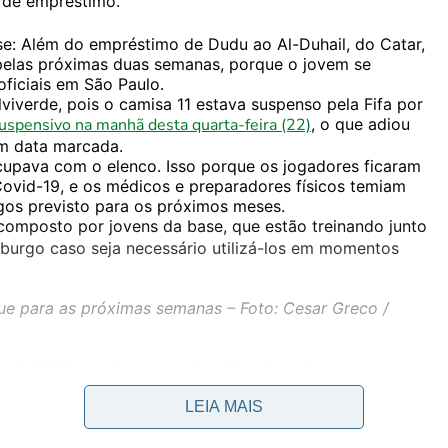
 de empréstimo."
e: Além do empréstimo de Dudu ao Al-Duhail, do Catar,
pelas próximas duas semanas, porque o jovem se
oficiais em São Paulo.
viverde, pois o camisa 11 estava suspenso pela Fifa por
uspensivo na manhã desta quarta-feira (22)
, o que adiou
em data marcada.
cupava com o elenco. Isso porque os jogadores ficaram
ovid-19, e os médicos e preparadores físicos temiam
ogos previsto para os próximos meses.
 composto por jovens da base, que estão treinando junto
mburgo caso seja necessário utilizá-los em momentos
ue para as próximas semanas – Foto: Cesar Greco /
o de 2019 e, embora o tenha deixado na base e sem
mpra de US$ 3 milhões em junho do mesmo ano.
LEIA MAIS
ase no início de 2020, juntamente com nomes como
 Angulo (ponta) era muito disputada e a diretoria