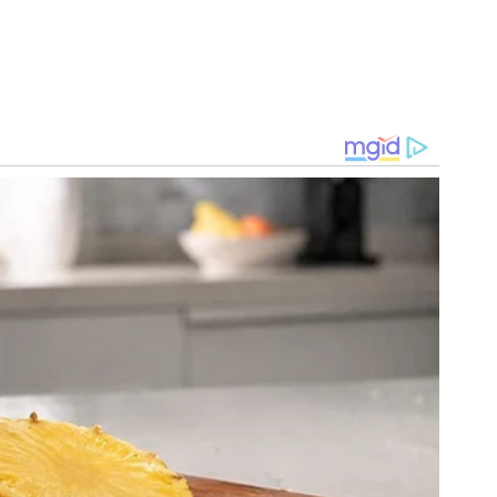
butantes
no’