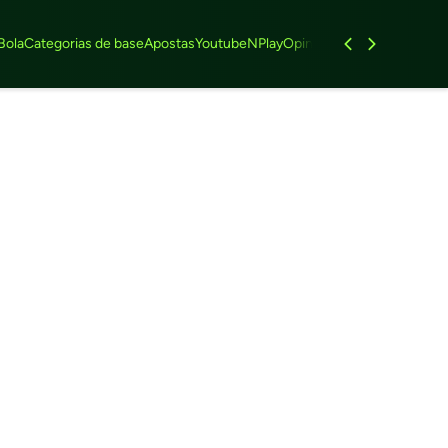
Bola
Categorias de base
Apostas
Youtube
NPlay
Opinião
Feminino
Entrevist