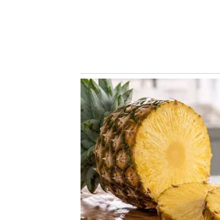
LEIA MAIS:
Palmeiras estreia no Brasileirão com um bicampeão e 10 de
Atletas do Palmeiras aderem ao meme do ‘Neymar de Moica
A chance de ouro dos meninos do Palmeiras
Conheça o canal do Nosso Palestra no Youtube