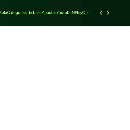
Bola
Categorias de base
Apostas
Youtube
NPlay
Opinião
Feminino
Entrevist