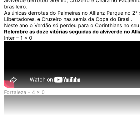
alviverde derrotou Grêmio, Cruzeiro e Ceará no Pacaem
brasileiro.
As únicas derrotas do Palmeiras no Allianz Parque no 2°
Libertadores, e Cruzeiro nas semis da Copa do Brasil.
Neste ano o Verdão só perdeu para o Corinthians no seu n
Relembre as doze vitórias seguidas do alviverde no All
Inter – 1 x 0
Fortaleza – 4 x 0