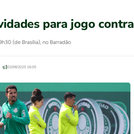
idades para jogo contra
h30 (de Brasília), no Barradão
02/08/2025 16:05