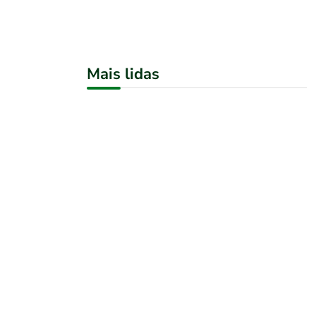
Mais lidas