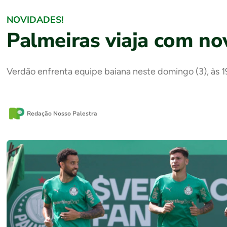
NOVIDADES!
Palmeiras viaja com nov
Verdão enfrenta equipe baiana neste domingo (3), às 19
Redação Nosso Palestra