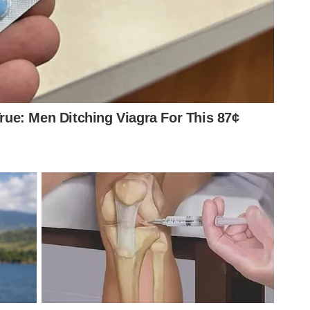
]
ada]
ada]
dores
após vencer o Sporting Cristal por 2 a 0 na última
ro rodadas, um à frente justamente do Cerro Porteño,
O Júnior Barranquila, com 1 pontos, está virtualmente