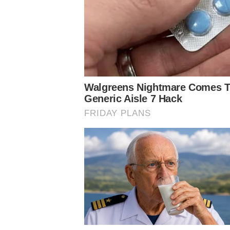
Superior Sul:
R$150,00 [inteira] e R$75,00 [meia-entrada
Superior Leste:
R$160,00 [inteira] e R$80,00 [meia-entr
Superior Oeste:
R$160,00 [inteira] e R$80,00 [meia-entr
O
Palmeiras
assumiu a liderança do
grupo
F da
Liberta
terça-feira, em Lima. A equipe soma oito pontos em quat
com sete, e dois à frente do Sporting Cristal, com seis. 
eliminado.
Conheça o canal do Nosso Palestra no Youtube
Siga o Nosso Palestra nas redes sociais
Assuntos