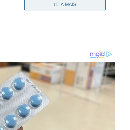
LEIA MAIS
podem comprar os seus ingressos com os seguintes
ada]
ada]
ada]