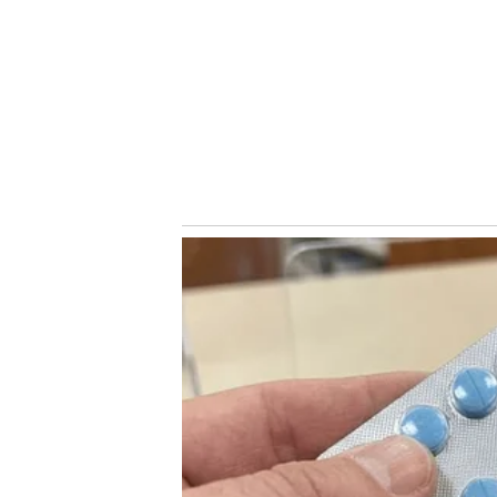
Torcedores que não fazem parte do Programa Avanti 
preços:
Notícias Relacionadas
Geral Norte:
R$75,00 [inteira] e R$37,50 [meia-entrada]
Gol Norte:
R$150,00 [inteira] e R$75,00 [meia-entrada]
Gol Sul:
R$180,00 [inteira] e R$90,00 [meia-entrada]
Central Leste:
R$200,00 [inteira] e R$100,00 [meia-entr
Central Oeste:
R$220,00 [inteira] e R$110,00 [meia-entr
Superior Norte:
R$150,00 [inteira] e R$75,00 [meia-entr