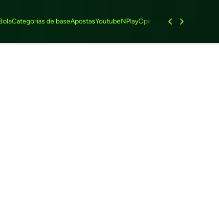
Bola
Categorias de base
Apostas
Youtube
NPlay
Opinião
Feminino
Entrevist