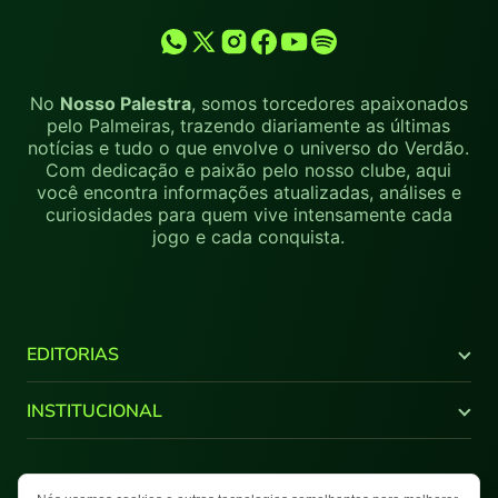
No
Nosso Palestra
, somos torcedores apaixonados
pelo Palmeiras, trazendo diariamente as últimas
notícias e tudo o que envolve o universo do Verdão.
Com dedicação e paixão pelo nosso clube, aqui
você encontra informações atualizadas, análises e
curiosidades para quem vive intensamente cada
jogo e cada conquista.
EDITORIAS
Últimas Notícias
INSTITUCIONAL
Brasileirão
Copa do Brasil
Canal Youtube
Libertadores
Quem Somos