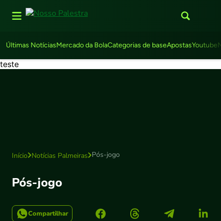
Últimas Notícias
Mercado da Bola
Categorias de base
Apostas
Youtube
teste
Pós-jogo
Início
Notícias Palmeiras
Pós-jogo
Compartilhar