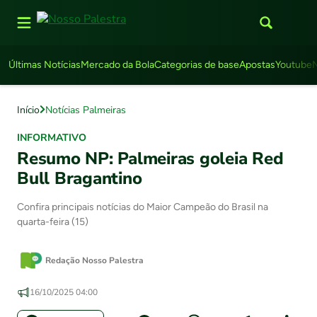
Últimas Notícias
Mercado da Bola
Categorias de base
Apostas
Youtube
Início
Notícias Palmeiras
INFORMATIVO
Resumo NP: Palmeiras goleia Red
Bull Bragantino
Confira principais notícias do Maior Campeão do Brasil na
quarta-feira (15)
Redação Nosso Palestra
16/10/2025 04:00