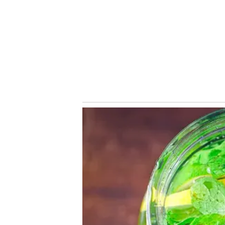
O próximo compromisso oficial do Palmeiras será no dia 2
Couto Pereira, em Curitiba, pela 19ª rodada do Campeonat
a competição nacional com 41 pontos e também está class
Copa do Brasil, torneios nos quais enfrentará Cerro Port
Conheça o canal do Nosso Palestra no Youtube
Siga o Nosso Palestra nas redes sociais
Assuntos