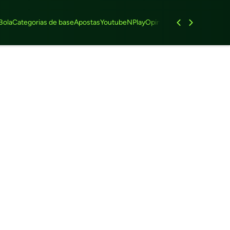
Bola
Categorias de base
Apostas
Youtube
NPlay
Opinião
Feminino
Entrevist