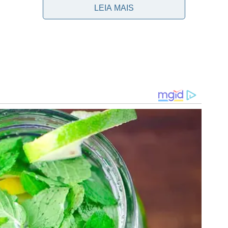
LEIA MAIS
3 de julho, às 21h30, diante do Coritiba, no Estádio
o Brasileiro. Atual campeão paulista, o Alviverde lidera
ificado para as oitavas de final da Libertadores e da
eño e Fortaleza, respectivamente.