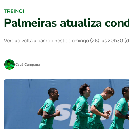
TREINO!
Palmeiras atualiza cond
Verdão volta a campo neste domingo (26), às 20h30 (de 
Cauã Campana