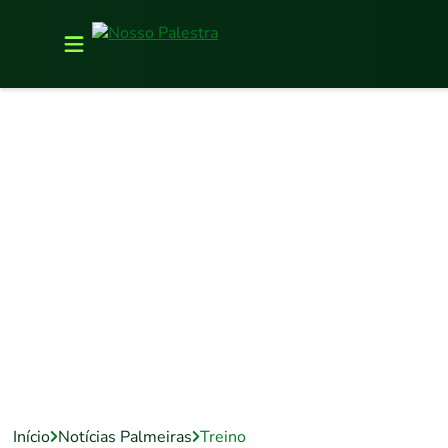
Início
Notícias Palmeiras
Treino