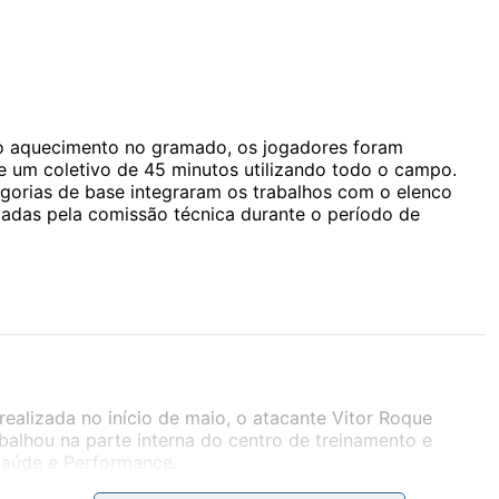
 o aquecimento no gramado, os jogadores foram
de um coletivo de 45 minutos utilizando todo o campo.
egorias de base integraram os trabalhos com o elenco
adas pela comissão técnica durante o período de
ealizada no início de maio, o atacante Vitor Roque
alhou na parte interna do centro de treinamento e
aúde e Performance.