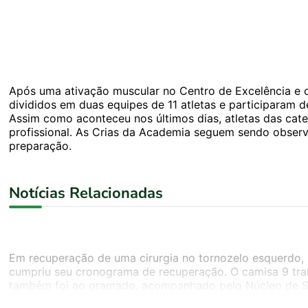
Após uma ativação muscular no Centro de Excelência e
divididos em duas equipes de 11 atletas e participaram 
Assim como aconteceu nos últimos dias, atletas das cat
profissional. As Crias da Academia seguem sendo observ
preparação.
Notícias Relacionadas
Em recuperação de uma cirurgia no tornozelo esquerdo, r
cumpriu seu cronograma de recuperação. O camisa 9 trab
também foi ao gramado, acompanhado pelo Núcleo de S