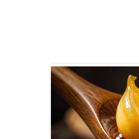
Após a atividade, o elenco alviverde almoçou no refeitór
Verdão retorna aos treinamentos na manhã deste doming
O próximo compromisso oficial do Palmeiras será no dia 2
Couto Pereira, em Curitiba, pela 19ª rodada do Campeonat
a competição nacional com 41 pontos e também está class
Copa do Brasil, torneios nos quais enfrentará Cerro Port
Conheça o canal do Nosso Palestra no Youtube