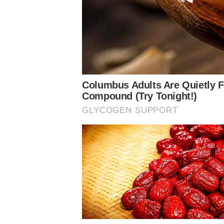
Siga o Nosso Palestra nas redes sociais
Assuntos
Notícias Palmeiras
Treino
Palmeiras
Treino do Palmeiras
Verdão