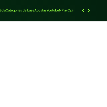
Bola
Categorias de base
Apostas
Youtube
NPlay
Opinião
Feminino
Entrevist