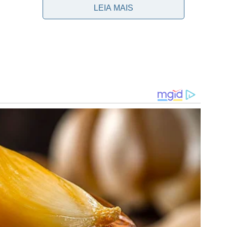
LEIA MAIS
io da Academia de Futebol antes de ser liberado. O
o (28).
3 de julho, às 21h30, diante do Coritiba, no Estádio
o Brasileiro. Atual campeão paulista, o Alviverde lidera
ificado para as oitavas de final da Libertadores e da
eño e Fortaleza, respectivamente.