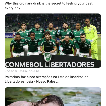
Libertadores, atrás de Raphael Veiga (17) e Rony
(21), respectivamente.
E AGORA?
O Palmeiras recebe o Universitario na próxima
quinta-feira (21) no Allianz Parque pelo jogo de
volta das oitavas de final da Libertadores. Antes, a
equipe de Abel Ferreira visita o Botafogo no
domingo (17) pela 20ª rodada do Brasileirão.
Próximos jogos do Palmeiras
Botafogo x Palmeiras
– Campeonato Brasileiro –
17/08 (domingo), 20h30 (de Brasília)
Palmeiras x Universitario
– Libertadores – 21/08
(quinta-feira), 21h30 (de Brasília)
Conheça o canal do Nosso Palestra no Youtube
Siga o Nosso Palestra nas redes sociais