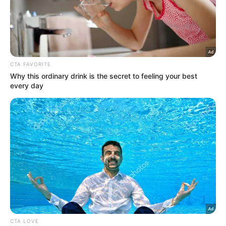
Capitão na história
Gustavo Gómez fez história na partida contra os
peruanos. O capitão palmeirense chegou ao tento
de número 13 na competição continental, igualando
o chileno Rubén Espinoza, e se tornando o zagueiro
com mais gols na história da Libertadores.
Gómez ainda é o zagueiro com mais gols na história
do Palmeiras, com 40. E ocupa a terceira posição
de maior artilheiro da história do Verdão na