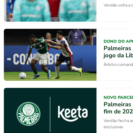
Verdão volta a 
DONO DO AP
Palmeiras
jogo da Li
Árbitro comand
NOVO PARCE
Palmeiras 
fim de 20
Verdão fecha a
exclusivas