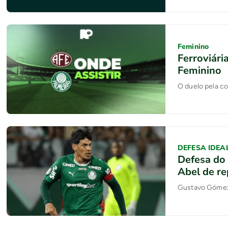
Feminino
Ferroviári
Feminino
O duelo pela c
DEFESA IDEA
Defesa do 
Abel de re
Gustavo Gómez 