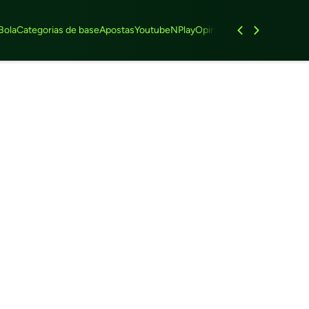
Bola
Categorias de base
Apostas
Youtube
NPlay
Opinião
Feminino
Entrevist