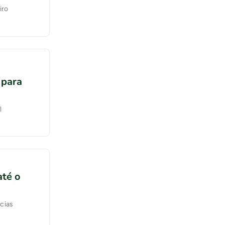
iro
 para
l
até o
cias