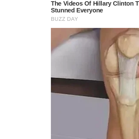
– A comissão técnica, o próprio atleta, todos eles cient
reintrodução aos treinos e jogos, o atleta, infelizmente
pode acontecer numa situação como essa, por ser uma le
ficar a todo momento manejando os sintomas e correlac
planejamento para que ele pudesse participar do Camp
porque é um atleta que a gente entende que tem um talen
também ter um físico para conseguir entregar esse resul
todos esses fatores, a gente conseguiu trazê-lo para o
controlada, estipulamos uma minutagem em que ele cons
participar dos treinos.
– Então, infelizmente, mesmo com todo esse controle, as
sintomas desgastam o atleta, limitam a performance, po
atleta que faz parte de um projeto de longo prazo, um at
quais seriam as possibilidades de tratamento e obviamen
fazer uma nova investida, um novo tratamento. Aqui a g
desgastando, se colocando em risco para fazer outros ti