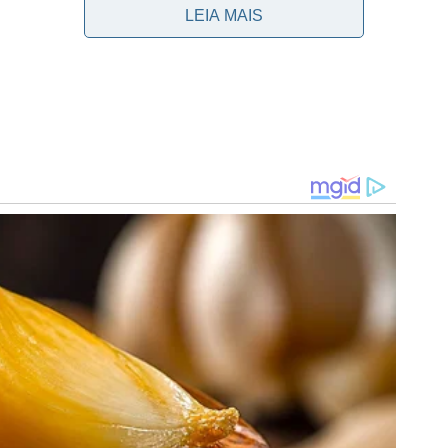
LEIA MAIS
cial. Ele veio contratado de uma equipe que, ao longo
perna, na tíbia. Foi constatado uma fratura de estresse
com o que já foi amplamente divulgado, com bastantes
 com o antigo departamento médico da equipe, foi
porada.