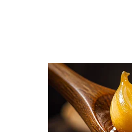
– O Paulinho é um atleta que chegou numa condição espe
do ano, diagnosticou uma reação de estresse no osso da 
e, ao longo da última temporada, ele jogou até acordo 
sintomas, com muitas limitações, e de maneira conjunta
planejado em se fazer um tratamento ao final dessa tem