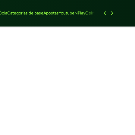
Bola
Categorias de base
Apostas
Youtube
NPlay
Opinião
Feminino
Entrevist