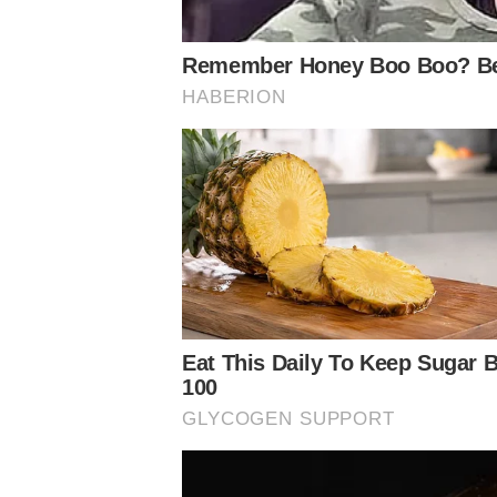
Conheça o canal do Nosso Palestra no Youtube
Assuntos
Notícias Palmeiras
Palmeiras
Paulinho
Verdão