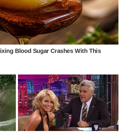
s o atleta com 15 dias de cirurgia e já com todas as
ssado e o procedimento que ele tinha sido submetido,
eração. A cicatrização, ela transcorreu de maneira
3 a 4 meses, e após esse processo de cicatrização, é
ento, de recondicionamento físico e, por último, os
tindo muito bem, ele ia avançando de fase, até o ponto
 equipe, ainda assim com uma carga bastante controlada,
respeitar uma fase inicial, quando ele estivesse com a
sendo feito.