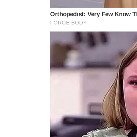
–
Foi conversado novamente com o atleta, juntamente c
melhor a se fazer seria interromper essa fase, retroagi
investida, uma nova cirurgia. Bom, o novo procedimento
pretende usar um implante que ele seja resistente o sufic
submetido posteriormente, agrega-se, junta-se a essa f
material do próprio corpo do atleta colocado no local da 
vai deixar o osso com a maior estabilidade possível para
que o atleta será submetido.
Próximo jogo do Palmeiras
Palmeiras
x Chelsea
– Copa do Mundo de Clubes – 04/07 (
Siga o Nosso Palestra nas redes sociais