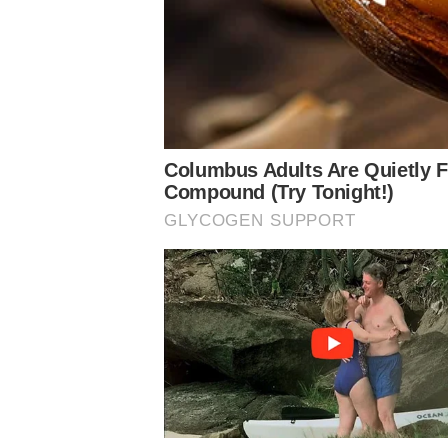
– Ele foi operado, então, por essa equipe e nós recebemo
informações necessárias em relação ao que ele havia pa
para a gente dar sequência, então, ao processo de recup
esperada, dentro do prazo que a gente espera, que é de 
reintroduzido os trabalhos de treinamento, de fortalecim
trabalhos de treino em campo. Então, o atleta foi se sen
que ele começou a participar dos jogos e treinos com a
afinal de contas, mesmo tendo a liberação, ele precisava 
equipe, também de controle de carga e esse controle foi 
Notícias Relacionadas