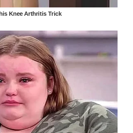
om a comissão técnica e chegou-se a conclusão de que o
r um pouco no tratamento para a gente fazer uma nova
 basicamente é uma fixação desse osso, a gente
iente para aguentar a nova carga que ele vai ser
ixação o que a gente chama de enxerto ósseo que é um
lesão e essa fixação então ela vai prover a estabilidade,
 aguentar então futuramente as cargas de treinos e jogos
sexta-feira), 22h (de Brasília)