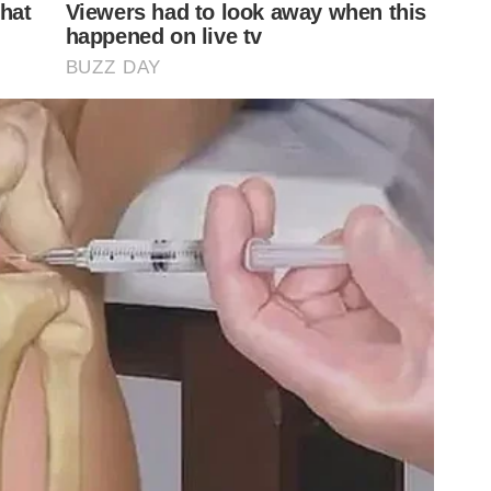
es e, conforme foi transcorrendo esse período de
, apresentou momentos de dor. Isso é um processo que
são grave, ela tem essa particularidade de você ter que
ionando com a carga recebida e a gente fez um
eonato Mundial com uma performance esperada para ele,
to, uma qualidade técnica muito alta e que precisava
tado. Então durante a preparação, conciliando então
 Mundial numa condição em que a carga dele fosse
eguia se sentir confortável para desempenhar o jogo e
 dores persistiram, então a gente entende que esses
dem piorar cada vez mais. A gente entende que é um
leta jovem, um atleta talentoso e explicamos para ele
te o atleta entendendo tudo isso, optou-se então por
ente não quer que ele passe uma temporada se
pos de lesão quando o atleta joga nessas circunstâncias.