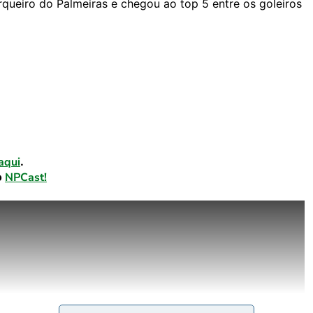
rqueiro do Palmeiras e chegou ao top 5 entre os goleiros
aqui
.
o
NPCast!