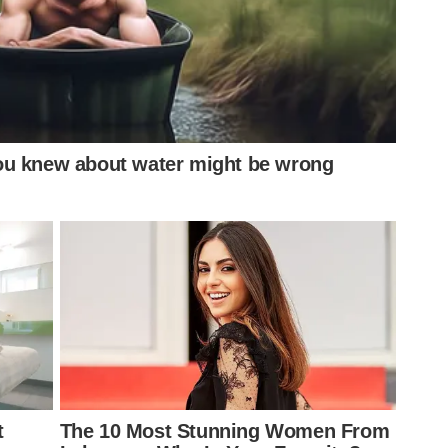
dão para o duelo contra o Atlético Mineiro, às 16 horas
ho.
quanto jogador do Palmeiras:
o, Brasil
ru
e Janeiro, Brasil
go, Chile
Brasil
eul, Coreia do Sul