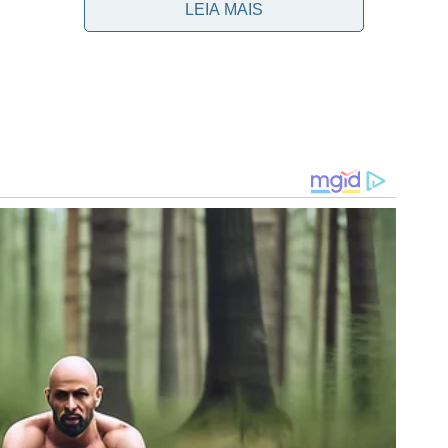
LEIA MAIS
 é liderada por Emerson Leão, que soma 83 jogos, em
Jurandyr (7). Weverton agora tem o mesmo número de
o Brasileira foram sob o comando de Tite. Na conta do
 defendia o Athletico Paranaense em 2017. Além de ser o
016.