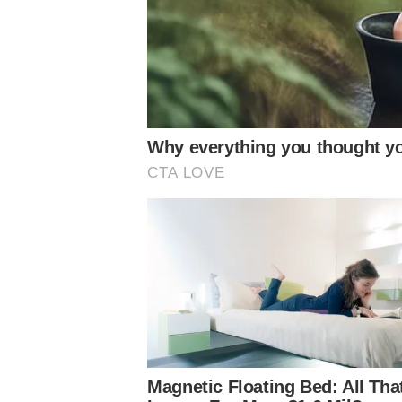
O jogador alviverde segue como um dos desfalques do Ver
(de Brasília), pelo Campeonato Brasileiro, no dia 5 de jun
Notícias Relacionadas
Confira os jogos em que Weverton atuou pelo Brasil en
09/10/2020 – Brasil 5 x 0 Bolívia – Amistoso em São Paul
13/10/2020 – Peru 2 x 4 Brasil – Eliminatória em Lima, Pe
23/06/2021 – Brasil 2 x 1 Colômbia – Copa América, Rio d
02/09/2021 – Chile 0 x 1 Brasil – Eliminatórias em Santia
09/09/2021 – Brasil 2 x 0 Peru – Eliminatórias em Recife, 
02/06/2022 – Coreia do Sul 1 x 5 Brasil – Amistoso em S