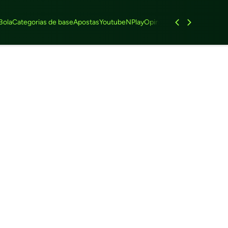
Bola
Categorias de base
Apostas
Youtube
NPlay
Opinião
Feminino
Entrevist