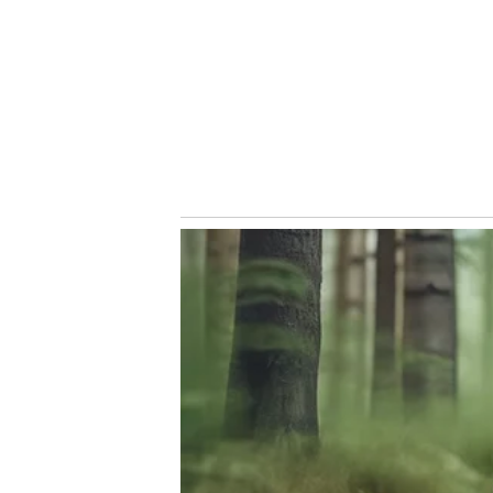
A lista arqueiros palestrinos com mais jogos pelo Brasil
seguida temos Marcos, com 29, Oberdan Cattani (9) e 
partidas que Carlos, goleiro alviverde em 1992.
Todas as vezes que Weverton foi chamado para a Seleçã
jogador, ele ainda soma dois amistosos da época em que
goleiro da conquista olímpica nos Jogos Olímpicos Rio 2