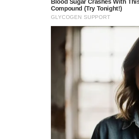
Assuntos
NPlay
Abel Ferreira
Palmeiras
Raphael Veiga
Verdão