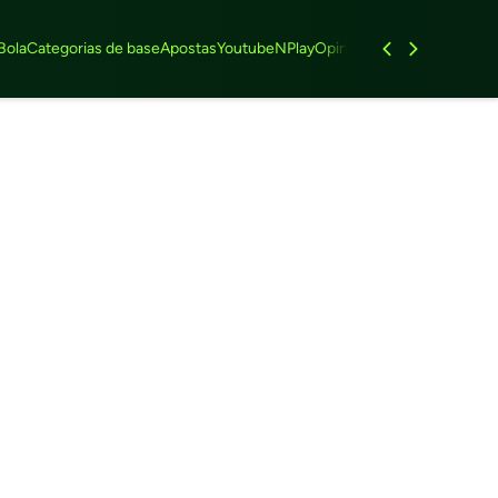
Bola
Categorias de base
Apostas
Youtube
NPlay
Opinião
Feminino
Entrevist