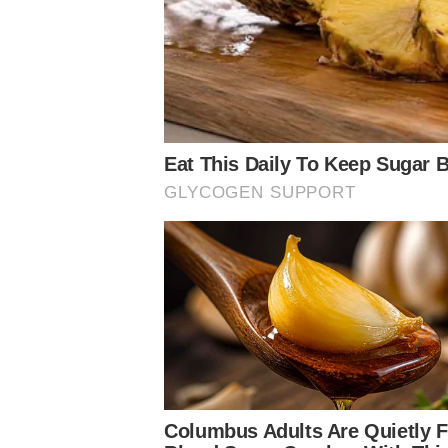
Giuliano Formoso
Editor
Jornalista formado pela PUC-SP e p
Palestra desde 2020 e privilegiado 
maior, mas sempre querendo o melho
Siga o Nosso Palestra nas redes sociais
Conheça o canal do Nosso Palestra no Youtube