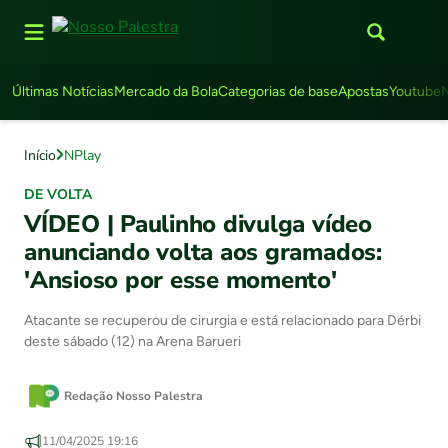
Últimas Notícias
Mercado da Bola
Categorias de base
Apostas
Youtube
Início
NPlay
DE VOLTA
VÍDEO | Paulinho divulga vídeo
anunciando volta aos gramados:
'Ansioso por esse momento'
Atacante se recuperou de cirurgia e está relacionado para Dérbi
deste sábado (12) na Arena Barueri
Redação Nosso Palestra
11/04/2025 19:16