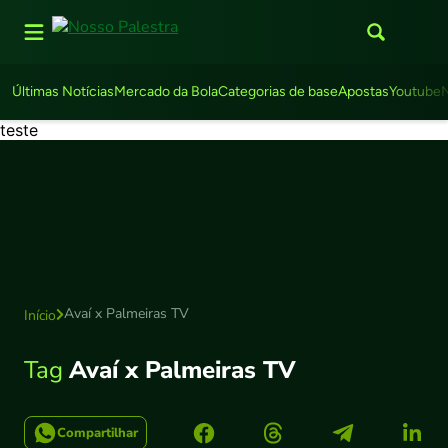
Últimas Notícias
Mercado da Bola
Categorias de base
Apostas
Youtube
teste
Avaí x Palmeiras TV
Início
Tag
Avaí x Palmeiras TV
Compartilhar