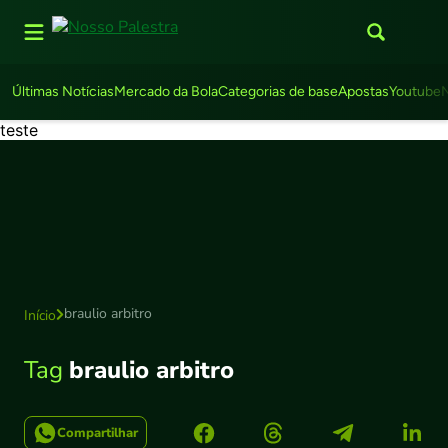
Últimas Notícias
Mercado da Bola
Categorias de base
Apostas
Youtube
teste
braulio arbitro
Início
Tag
braulio arbitro
Compartilhar