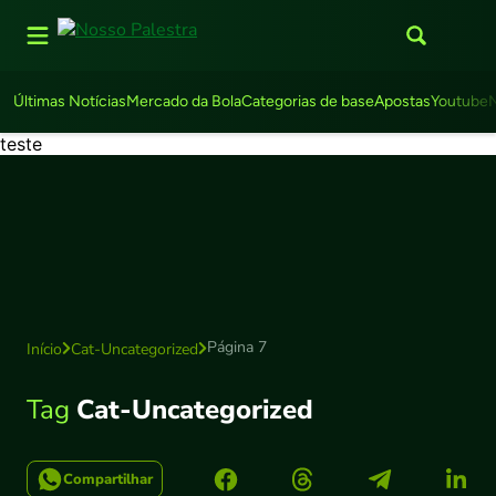
Últimas Notícias
Mercado da Bola
Categorias de base
Apostas
Youtube
teste
Página 7
Início
Cat-Uncategorized
Tag
Cat-Uncategorized
Compartilhar