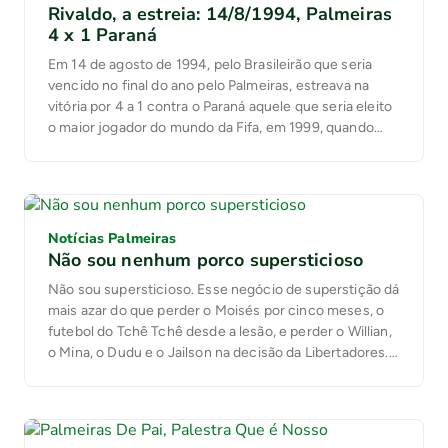
Rivaldo, a estreia: 14/8/1994, Palmeiras
4 x 1 Paraná
Em 14 de agosto de 1994, pelo Brasileirão que seria
vencido no final do ano pelo Palmeiras, estreava na
vitória por 4 a 1 contra o Paraná aquele que seria eleito
o maior jogador do mundo da Fifa, em 1999, quando
encantava pelo Barcelona. Um dos três melhores da
Copa de 1998, quando foi vice. […]
Notícias Palmeiras
Não sou nenhum porco supersticioso
Não sou supersticioso. Esse negócio de superstição dá
mais azar do que perder o Moisés por cinco meses, o
futebol do Tchê Tchê desde a lesão, e perder o Willian,
o Mina, o Dudu e o Jailson na decisão da Libertadores.
Mas eu sou supersticioso com a superstição dos
outros. Durante anos de fila na […]