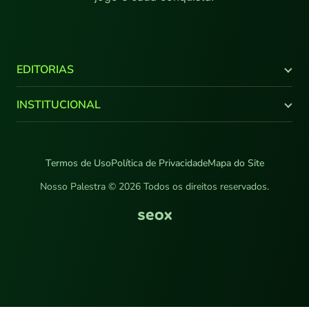
EDITORIAS
Últimas Notícias
INSTITUCIONAL
Brasileirão
Copa do Brasil
Canal Youtube
Libertadores
Quem Somos
Termos de Uso
Política de Privacidade
Mapa do Site
Supercopa do Brasil
Comercial
Paulistão
Fale Conosco
Nosso Palestra © 2026 Todos os direitos reservados.
NPlay
Galeria
Entrevista
Opinião
Mercado da Bola
Feminino
Sub-20