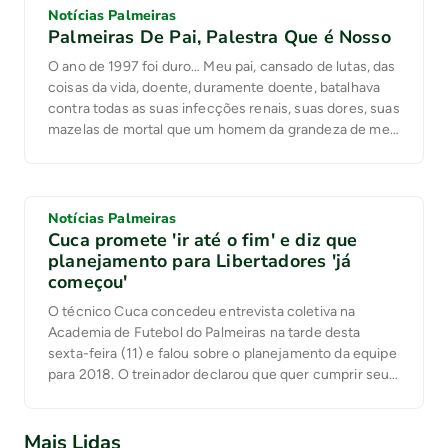
Notícias Palmeiras
Palmeiras De Pai, Palestra Que é Nosso
O ano de 1997 foi duro… Meu pai, cansado de lutas, das
coisas da vida, doente, duramente doente, batalhava
contra todas as suas infecções renais, suas dores, suas
mazelas de mortal que um homem da grandeza de meu
velho não merecia ser. Meu pai merecia mais, muito
mais… Em uma daquelas noites de visita no […]
Notícias Palmeiras
Cuca promete 'ir até o fim' e diz que
planejamento para Libertadores 'já
começou'
O técnico Cuca concedeu entrevista coletiva na
Academia de Futebol do Palmeiras na tarde desta
sexta-feira (11) e falou sobre o planejamento da equipe
para 2018. O treinador declarou que quer cumprir seu
contrato até o fim e mirou a classificação para a
Libertadores do ano que vem. “Eu vou até o final do
Mais Lidas
meu […]