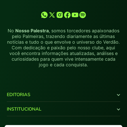
No
Nosso Palestra
, somos torcedores apaixonados
pelo Palmeiras, trazendo diariamente as últimas
notícias e tudo o que envolve o universo do Verdão.
Com dedicação e paixão pelo nosso clube, aqui
você encontra informações atualizadas, análises e
curiosidades para quem vive intensamente cada
jogo e cada conquista.
EDITORIAS
Últimas Notícias
INSTITUCIONAL
Brasileirão
Copa do Brasil
Canal Youtube