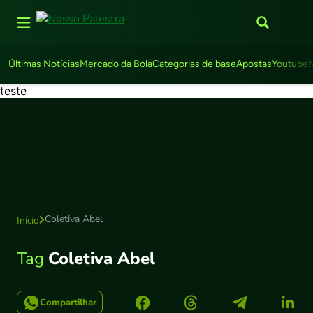
Últimas Notícias
Mercado da Bola
Categorias de base
Apostas
Youtube
teste
Coletiva Abel
Início
Tag
Coletiva Abel
Compartilhar